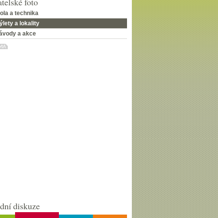
telské foto
ola a technika
ýlety a lokality
ávody a akce
dní diskuze