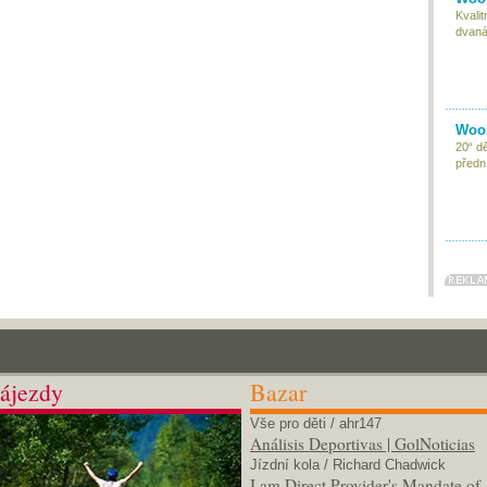
Kvali
dvaná
Woom
20“ d
předn
ájezdy
Bazar
Vše pro děti
/ ahr147
Análisis Deportivas | GolNoticias
Jízdní kola
/ Richard Chadwick
I am Direct Provider's Mandate of