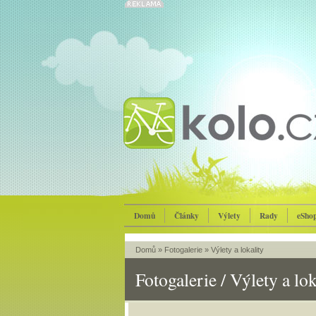
Domů
Články
Výlety
Rady
eSho
Domů
»
Fotogalerie
»
Výlety a lokality
Fotogalerie / Výlety a lok