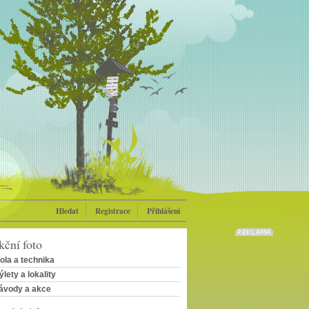
Hledat
Registrace
Přihlášení
ční foto
ola a technika
ýlety a lokality
ávody a akce