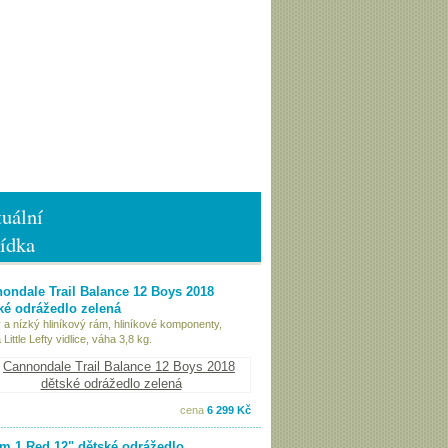
uální
ídka
ondale Trail Balance 12 Boys 2018
ké odrážedlo zelená
 a nízký hliníkový rám, hliníkové komponenty,
Little Lefty vidlice, váha 3,8 kg.
cena
6 299 Kč
 1 Red 12" dětské odrážedlo