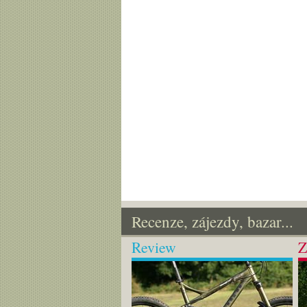
Recenze, zájezdy, bazar...
Review
Z