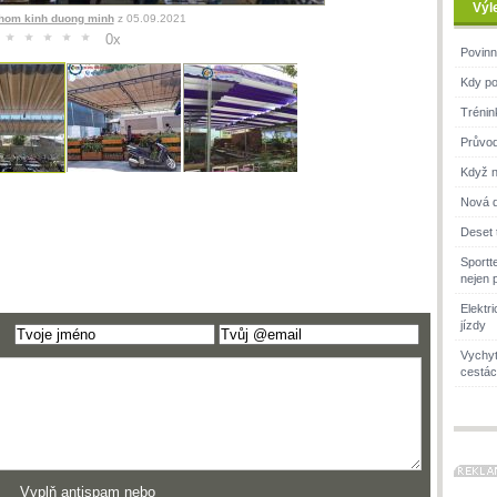
Výl
hom kinh duong minh
z 05.09.2021
0
x
Povinn
Kdy po
Trénin
Průvod
Když n
Nová d
Deset 
Sportt
nejen 
Elektr
jízdy
Vychyt
cestác
Vyplň antispam nebo