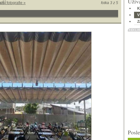
Uživa
alší
fotografie »
fotka 3 z 5
K
V
Z
Posle