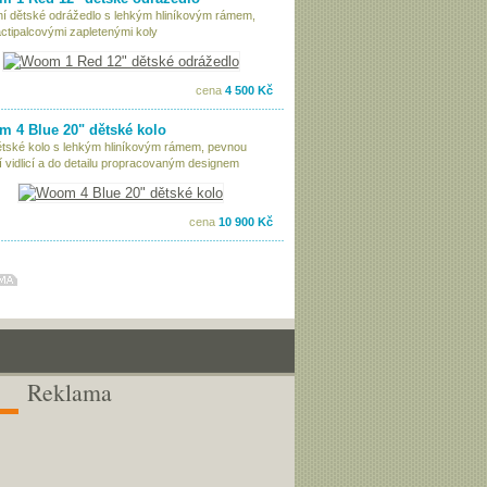
tní dětské odrážedlo s lehkým hliníkovým rámem,
ctipalcovými zapletenými koly
cena
4 500 Kč
 4 Blue 20" dětské kolo
ětské kolo s lehkým hliníkovým rámem, pevnou
í vidlicí a do detailu propracovaným designem
cena
10 900 Kč
Reklama