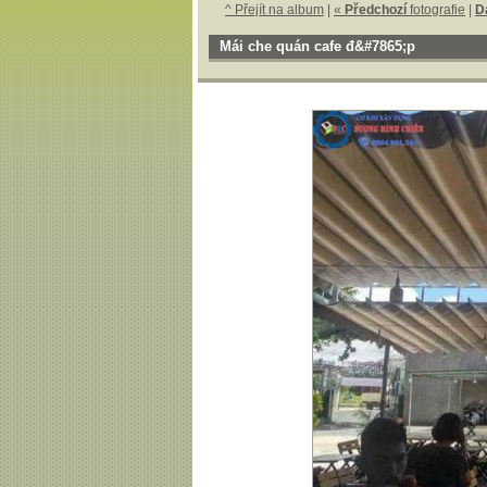
^ Přejít na album
|
«
Předchozí
fotografie
|
D
Mái che quán cafe đ&#7865;p