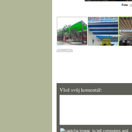
Foto
:
n
Vlož svůj komentář: