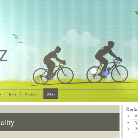
p
Kola
Obchody
Fotky
Redak
K
ality
V
Z