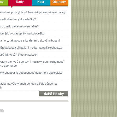
ety
Rady
Kola
Obchody
é ručení pro cyklisty? Neexistuje, ale má alternativy
sadit dítě do cyklosedačky?
k v zimě: válce nebo trenažér?
ce, jak vybrat správnou koloběžku
a hory, tak pouze s kvalitními trekovými botami
ětská kola a přilba k nim zdarma na Koloshop.cz
tipů jak využít iPhone na kole
estery a chytré sportovní hodinky jsou nezbytností
pro sportovce
ický chopper je budoucností úsporné a ekologické
ávky na výlety aneb pohoda a jídlo všude na
h!