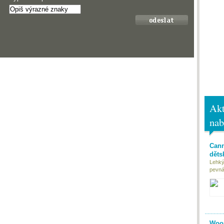
Akt
nab
Cann
děts
Lehký
pevná 
Woom