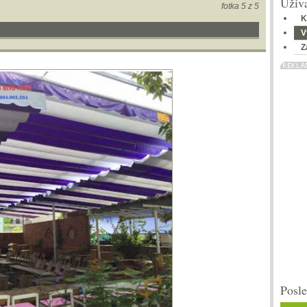
Uživa
fotka 5 z 5
K
V
Z
Posle