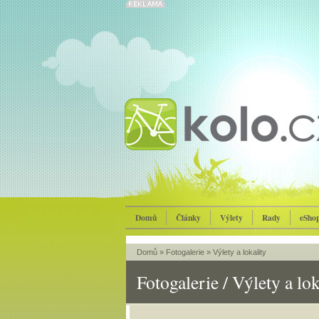
Domů
Články
Výlety
Rady
eSho
Domů
»
Fotogalerie
»
Výlety a lokality
Fotogalerie / Výlety a lok