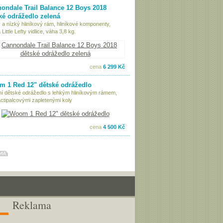
ondale Trail Balance 12 Boys 2018
ké odrážedlo zelená
 a nízký hliníkový rám, hliníkové komponenty,
Little Lefty vidlice, váha 3,8 kg.
cena
6 299 Kč
 1 Red 12" dětské odrážedlo
tní dětské odrážedlo s lehkým hliníkovým rámem,
ctipalcovými zapletenými koly
cena
4 500 Kč
Reklama