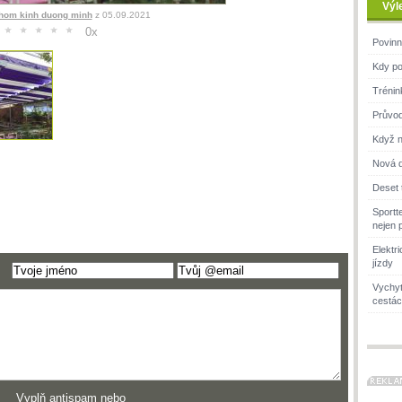
Výl
hom kinh duong minh
z 05.09.2021
0
x
Povinn
Kdy po
Trénin
Průvod
Když n
Nová d
Deset 
Sportt
nejen 
Elektr
jízdy
Vychyt
cestác
Vyplň antispam nebo