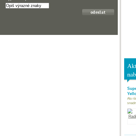
Akt
nab
Supe
Yell
Alu r
snadn