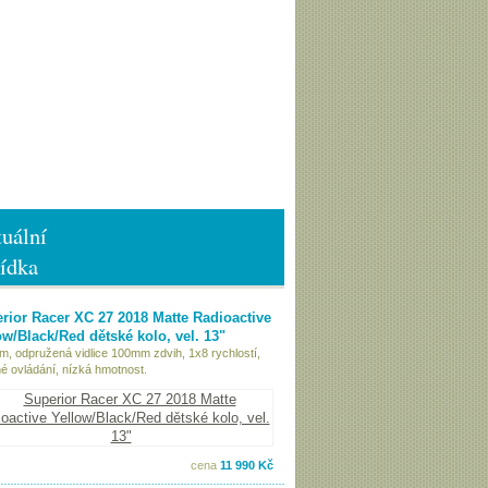
uální
ídka
rior Racer XC 27 2018 Matte Radioactive
ow/Black/Red dětské kolo, vel. 13"
ám, odpružená vidlice 100mm zdvih, 1x8 rychlostí,
é ovládání, nízká hmotnost.
cena
11 990 Kč