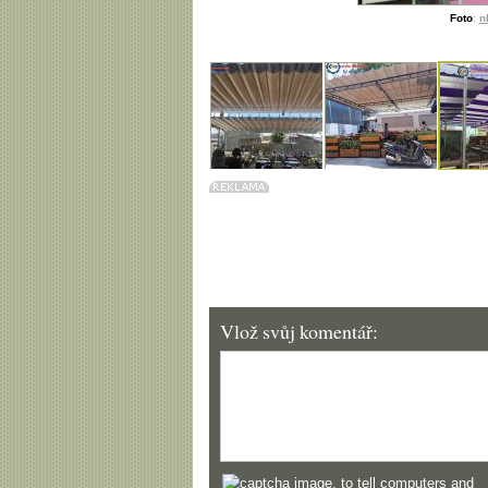
Foto
:
n
Vlož svůj komentář: