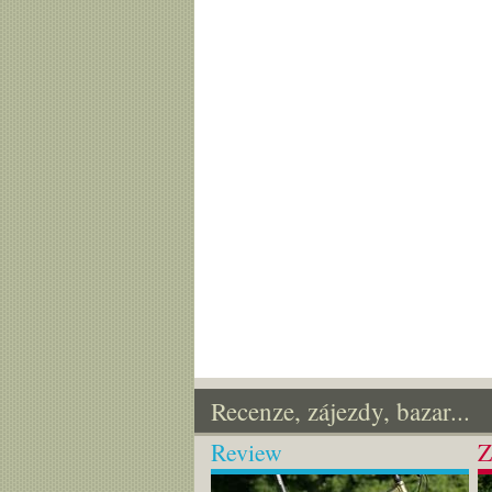
Recenze, zájezdy, bazar...
Review
Z