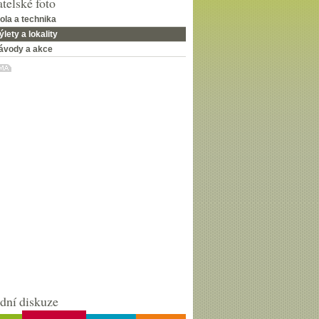
telské foto
ola a technika
ýlety a lokality
ávody a akce
dní diskuze