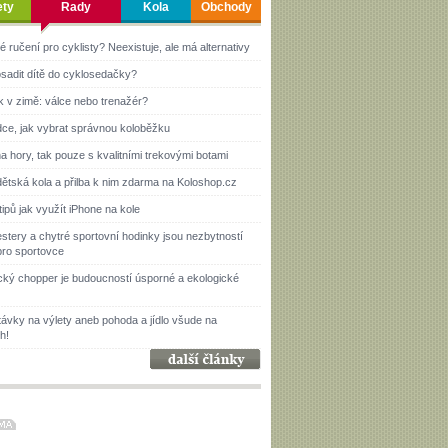
ety
Rady
Kola
Obchody
é ručení pro cyklisty? Neexistuje, ale má alternativy
sadit dítě do cyklosedačky?
k v zimě: válce nebo trenažér?
ce, jak vybrat správnou koloběžku
a hory, tak pouze s kvalitními trekovými botami
ětská kola a přilba k nim zdarma na Koloshop.cz
tipů jak využít iPhone na kole
estery a chytré sportovní hodinky jsou nezbytností
pro sportovce
ický chopper je budoucností úsporné a ekologické
ávky na výlety aneb pohoda a jídlo všude na
h!