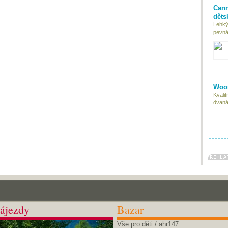
Cann
děts
Lehký
pevná 
Woom
Kvali
dvaná
ájezdy
Bazar
Vše pro děti
/ ahr147