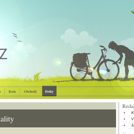
p
Kola
Obchody
Fotky
Redak
K
ality
V
Z