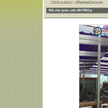
^ Přejít na album
|
«
Předchozí
fotografie
Mái che quán cafe đ&#7865;p