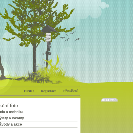
Hledat
Registrace
Přihlášení
ční foto
ola a technika
ýlety a lokality
ávody a akce