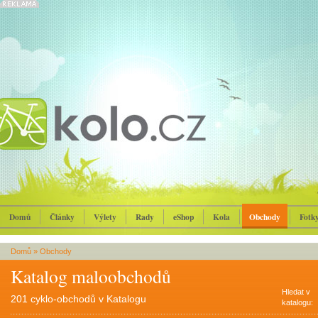
Domů
Články
Výlety
Rady
eShop
Kola
Obchody
Fotk
Domů
»
Obchody
Katalog maloobchodů
Hledat v
201 cyklo-obchodů v Katalogu
katalogu: