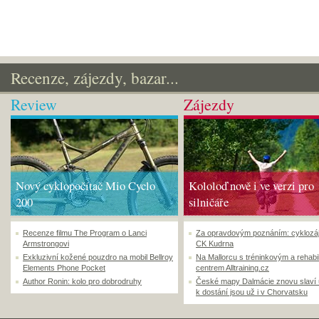
Recenze, zájezdy, bazar...
Review
Zájezdy
Nový cyklopočítač Mio Cyclo
Kololoď nově i ve verzi pro
200
silničáře
Recenze filmu The Program o Lanci
Za opravdovým poznáním: cyklozá
Armstrongovi
CK Kudrna
Exkluzivní kožené pouzdro na mobil Bellroy
Na Mallorcu s tréninkovým a rehabi
Elements Phone Pocket
centrem Alltraining.cz
Author Ronin: kolo pro dobrodruhy
České mapy Dalmácie znovu slaví
k dostání jsou už i v Chorvatsku