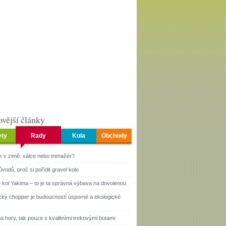
vější články
ety
Rady
Kola
Obchody
k v zimě: válce nebo trenažér?
ůvodů, proč si pořídit gravel kolo
 kol Yakima – to je ta správná výbava na dovolenou
ický chopper je budoucností úsporné a ekologické
a hory, tak pouze s kvalitními trekovými botami