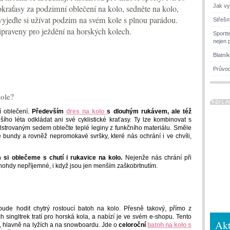
Jak vy
kraťasy za podzimní oblečení na kolo, sedněte na kolo,
vyjeďte si užívat podzim na svém kole s plnou parádou.
Střešn
řipraveny pro ježdění na horských kolech.
Sportt
nejen 
Blatní
Průvod
kole?
 oblečení.
Především
dres na kolo
s dlouhým rukávem, ale též
ho léta odkládat ani své cyklistické kraťasy. Ty lze kombinovat s
 polstrovaným sedem oblečte teplé leginy z funkčního materiálu. Směle
vé bundy a rovněž nepromokavé svršky, které nás ochrání i ve chvíli,
 si oblečeme s chutí i rukavice na kolo.
Nejenže nás chrání při
nohdy nepříjemné, i když jsou jen menším zaškobrtnutím.
ude hodit chytrý rostoucí batoh na kolo. Přesně takový, přímo z
h singltrek tratí pro horská kola, a nabízí je ve svém e-shopu. Tento
Akt
ch, hlavně na lyžích a na snowboardu. Jde o
celoroční
batoh na kolo s