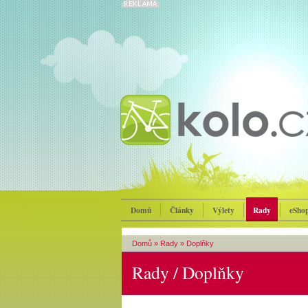
Domů
Články
Výlety
Rady
eSho
Domů
»
Rady
»
Doplňky
Rady / Doplňky