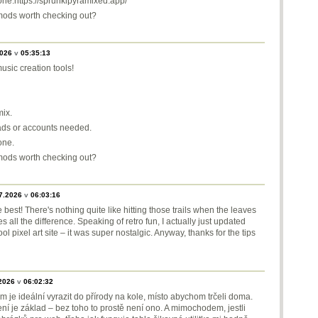
one.https://sprunkipyramixed.app/
mods worth checking out?
2026
v
05:35:13
sic creation tools!
ix.
oads or accounts needed.
one.
mods worth checking out?
7.2026
v
06:03:16
 best! There's nothing quite like hitting those trails when the leaves
ll the difference. Speaking of retro fun, I actually just updated
l pixel art site – it was super nostalgic. Anyway, thanks for the tips
2026
v
06:02:32
 je ideální vyrazit do přírody na kole, místo abychom trčeli doma.
í je základ – bez toho to prostě není ono. A mimochodem, jestli