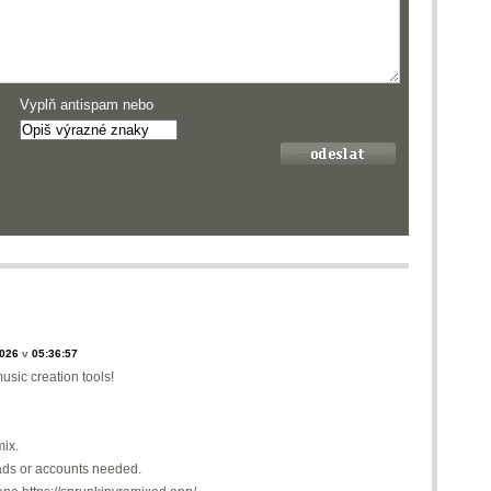
Vyplň antispam nebo
2026
v
05:36:57
sic creation tools!
ix.
oads or accounts needed.