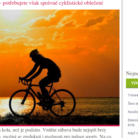
 potřebujete však správné cyklistické oblečení
Nejno
Výl
Trénin
Šest d
Nosiče
Elektr
jízdy
a kola, než je podzim. Vnitřní zábava bude nejspíš brzy
Když n
, možná se zredukují i možnosti pro indoor sporty. Na co