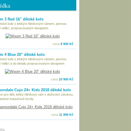
ídka
 3 Red 16" dětské kolo
ětské kolo s lehkým hliníkovým rámem, pevnou
í vidlicí, propracovaným designem
cena
8 900 Kč
 4 Blue 20" dětské kolo
ětské kolo s lehkým hliníkovým rámem, pevnou
í vidlicí a do detailu propracovaným designem
cena
10 900 Kč
ondale Cujo 24+ Kids 2018 dětské kolo
ke pro děti, lehký hliníkový rám s doživotní zárukou,
nické kotoučové brzdy
cena
11 999 Kč