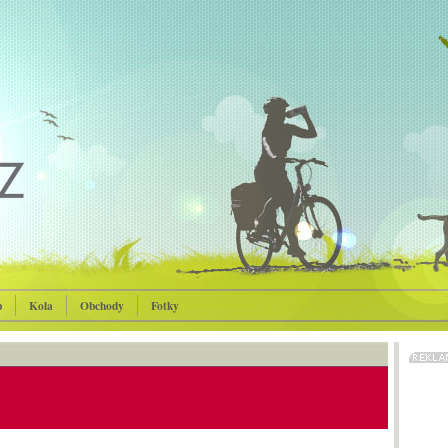
p
Kola
Obchody
Fotky