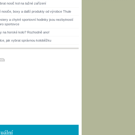
brat nosič kol na tažné zařízení
í nosiče, boxy a další produkty od výrobce Thule
estery a chytré sportovní hodinky jsou nezbytností
pro sportovce
ky na horské kolo? Rozhodně ano!
ce, jak vybrat správnou koloběžku
uální