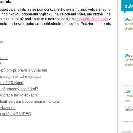
potřeb.
nab
upit další části, jež se pomocí kvalitního systému zipů velice snadno
a hodinkovou odpolední vyjížďku, na celodenní výlet, ale klidně i na
o nastrojeni už
potřebujete k dokonalosti jen
celoodpružené kolo
v
Woom
rkněte na to své, nebo se poohlédněte po novém. Podzim není o nic
16“ d
předn
1x
Woom
 ano!
20“ d
ě
předn
tipů pro přípravu a vybavení
te svoji základní výbavu
ox 12.0 Sport
 připravený nosič kol?
Cann
 do práce na kolečkách
Fat bi
mecha
 Hodit se vám budou nosiče na kola
v bavlnce
ten správný? VIDEO