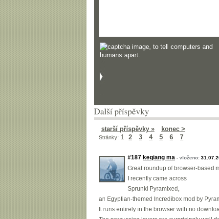
Další příspěvky
starší příspěvky »
konec >
1
2
3
4
5
6
7
Stránky:
#187
keqiang ma
- vloženo:
31.07.
Great roundup of browser-based mu
I recently came across
Sprunki Pyramixed,
an Egyptian-themed Incredibox mod by Pyram
It runs entirely in the browser with no downl