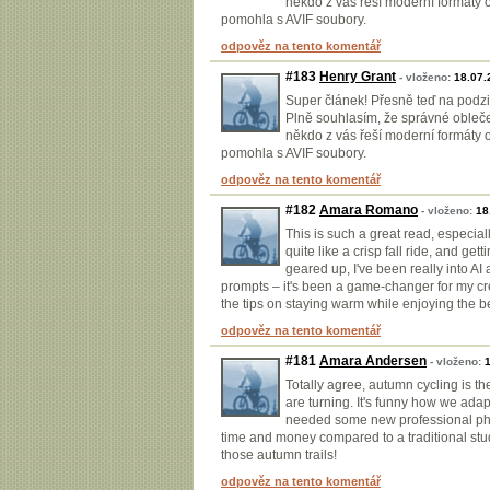
někdo z vás řeší moderní formáty o
pomohla s AVIF soubory.
odpověz na tento komentář
#183
Henry Grant
- vloženo:
18.07.
Super článek! Přesně teď na podzim
Plně souhlasím, že správné oblečen
někdo z vás řeší moderní formáty o
pomohla s AVIF soubory.
odpověz na tento komentář
#182
Amara Romano
- vloženo:
18
This is such a great read, especiall
quite like a crisp fall ride, and ge
geared up, I've been really into A
prompts – it's been a game-changer for my crea
the tips on staying warm while enjoying the b
odpověz na tento komentář
#181
Amara Andersen
- vloženo:
Totally agree, autumn cycling is the
are turning. It's funny how we adapt 
needed some new professional photo
time and money compared to a traditional studi
those autumn trails!
odpověz na tento komentář