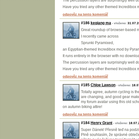
The percussion layers are surprisingly well d
Have you tried any other themed Incredibox 
odpověz na tento komentář
#186
keqiang ma
- vloženo:
31.07.
Great roundup of browser-based mu
I recently came across
Sprunki Pyramixed,
an Egyptian-themed Incredibox mod by Pyram
It runs entirely in the browser with no downl
The percussion layers are surprisingly well d
Have you tried any other themed Incredibox 
odpověz na tento komentář
#185
Chloe Lawson
- vloženo:
18.0
Totally agree, autumn cycling is the
are changing, and good gear makes a
my forum avatar using this old schoo
on autumn biking attire!
odpověz na tento komentář
#184
Henry Grant
- vloženo:
18.07.
Super článek! Přesně teď na podzim
Plně souhlasím, že správné oblečen