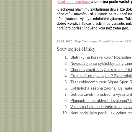
páteřním chráničem
a umí růst podle vašich 
K jednomu hlavnímu základnímu dílu si lze doko
připevní k hlavnímu dílu. Batoh se tak hodí n
několikadenní výlety s minimální výbavou. Takt
dobré kondici.
Takže předtím, co vyrazíte, m
horší pro pořízení nového kola než třeba jaro.
22.09.2020 -
Doplňky
- autor:
Placená inzerce
- 4231
Související články
Blatníky na horské kolo? Rozhodně
Nevzdávejte se cyklistiky ani v zim
Chcete vyrazit na výlet s kolem? 5 
Co si vzít na cyklovýlet? Zkontroluj
Test cyklocomputeru Sigma Sport R
Cyklistická sezona začíná. Už máte
Šetřete životní prostředí a vyrazte
Plánujete letos aktivní dovolenou?
V tomto obalu bude vaše kolo jako 
Není pedál jako pedál, jak vybrat 