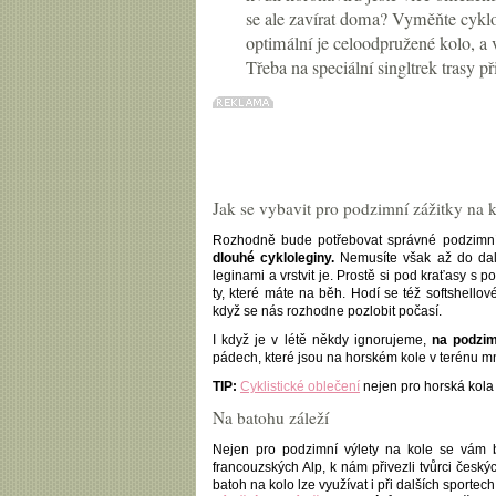
se ale zavírat doma? Vyměňte cyklo
optimální je celoodpružené kolo, a 
Třeba na speciální singltrek trasy p
Jak se vybavit pro podzimní zážitky na 
Rozhodně bude potřebovat správné podzimní
dlouhé cykloleginy.
Nemusíte však až do další
leginami a vrstvit je. Prostě si pod kraťasy s
ty, které máte na běh. Hodí se též softshello
když se nás rozhodne pozlobit počasí.
I když je v létě někdy ignorujeme,
na podzim
pádech, které jsou na horském kole v terénu m
TIP:
Cyklistické oblečení
nejen pro horská kola
Na batohu záleží
Nejen pro podzimní výlety na kole se vám b
francouzských Alp, k nám přivezli tvůrci českýc
batoh na kolo lze využívat i při dalších sporte