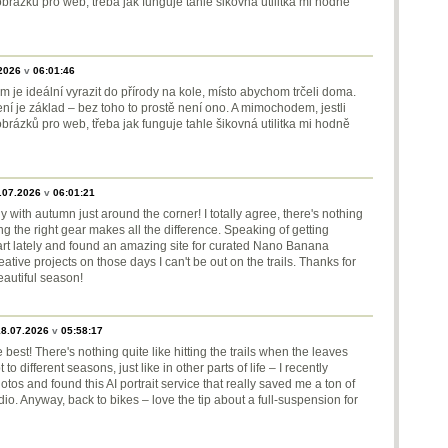
brázků pro web, třeba jak funguje tahle šikovná utilitka mi hodně
2026
v
06:01:46
 je ideální vyrazit do přírody na kole, místo abychom trčeli doma.
í je základ – bez toho to prostě není ono. A mimochodem, jestli
brázků pro web, třeba jak funguje tahle šikovná utilitka mi hodně
.07.2026
v
06:01:21
y with autumn just around the corner! I totally agree, there's nothing
tting the right gear makes all the difference. Speaking of getting
I art lately and found an amazing site for curated Nano Banana
tive projects on those days I can't be out on the trails. Thanks for
eautiful season!
18.07.2026
v
05:58:17
 best! There's nothing quite like hitting the trails when the leaves
to different seasons, just like in other parts of life – I recently
s and found this AI portrait service that really saved me a ton of
o. Anyway, back to bikes – love the tip about a full-suspension for