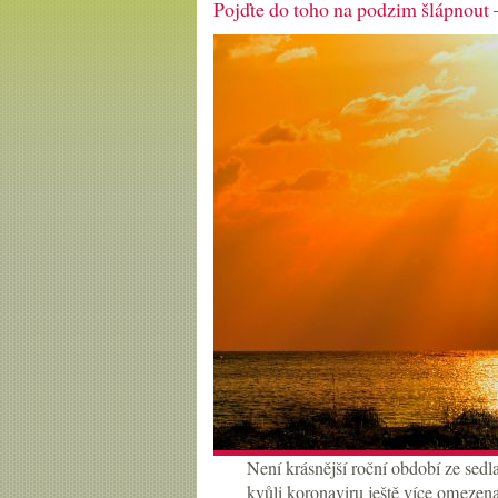
Pojďte do toho na podzim šlápnout –
Není krásnější roční období ze sedl
kvůli koronaviru ještě více omezena