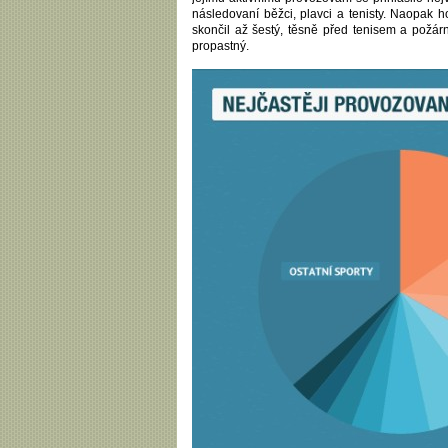
následovaní běžci, plavci a tenisty. Naopak ho
skončil až šestý, těsně před tenisem a požá
propastný.