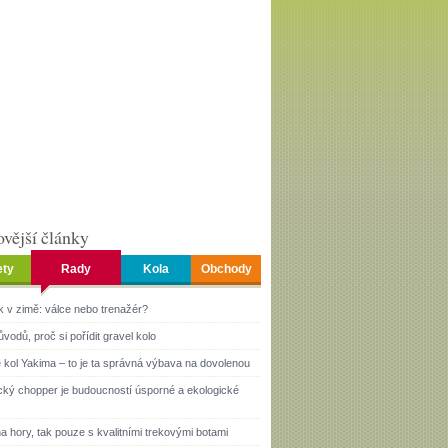
vější články
ety
Rady
Kola
Obchody
k v zimě: válce nebo trenažér?
ůvodů, proč si pořídit gravel kolo
 kol Yakima – to je ta správná výbava na dovolenou
ický chopper je budoucností úsporné a ekologické
a hory, tak pouze s kvalitními trekovými botami