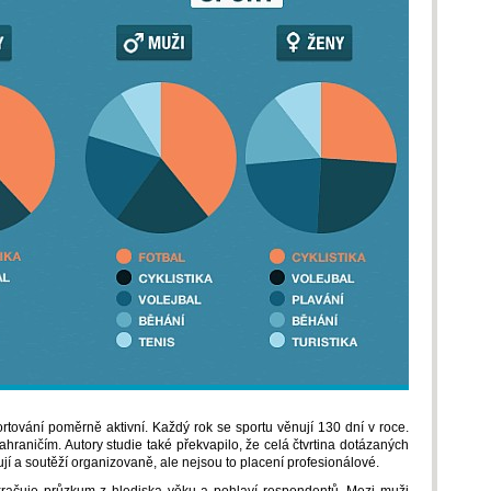
rtování poměrně aktivní. Každý rok se sportu věnují 130 dní v roce.
hraničím. Autory studie také překvapilo, že celá čtvrtina dotázaných
rtují a soutěží organizovaně, ale nejsou to placení profesionálové.