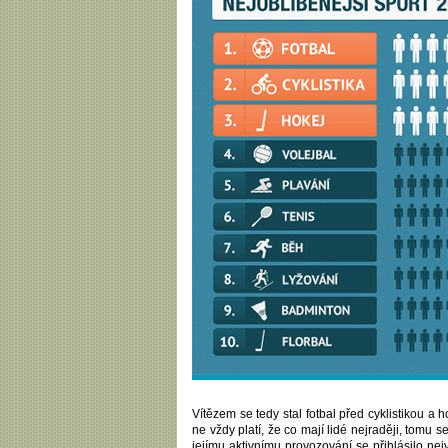
Vítězem se tedy stal fotbal před cyklistikou 
ne vždy platí, že co mají lidé nejraději, tomu se
jejímu aktivnímu provozování se přihlásilo nejví