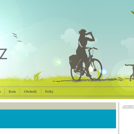
p
Kola
Obchody
Fotky