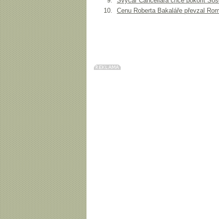
Švýcar Cancellara chce pokořit So
Cenu Roberta Bakaláře převzal Rom