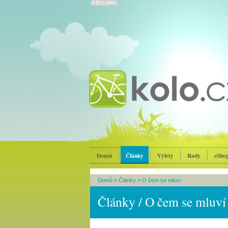
Domů
Články
Výlety
Rady
eSho
Domů
»
Články
»
O čem se mluví
Články / O čem se mluví