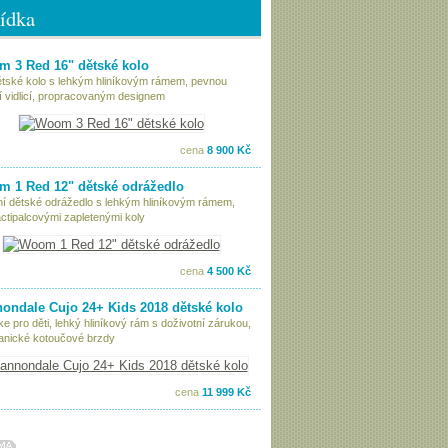
ídka
 3 Red 16" dětské kolo
ětské kolo s lehkým hliníkovým rámem, pevnou
í vidlicí, propracovaným designem
cena
8 900 Kč
 1 Red 12" dětské odrážedlo
tní dětské odrážedlo s lehkým hliníkovým rámem,
ctipalcovými zapletenými koly
cena
4 500 Kč
ondale Cujo 24+ Kids 2018 dětské kolo
ke pro děti, lehký hliníkový rám s doživotní zárukou,
nické kotoučové brzdy
cena
11 999 Kč