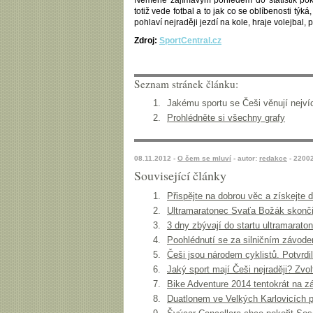
Neméně zajímavým pohledem do statistik pok
totiž vede fotbal a to jak co se oblíbenosti tý
pohlaví nejraději jezdí na kole, hraje volejbal, 
Zdroj:
SportCentral.cz
Seznam stránek článku:
Jakému sportu se Češi věnují nejví
Prohlédněte si všechny grafy
08.11.2012 -
O čem se mluví
- autor:
redakce
- 2200
Související články
Přispějte na dobrou věc a získejte
Ultramaratonec Svaťa Božák skonči
3 dny zbývají do startu ultramarato
Poohlédnutí se za silničním závod
Češi jsou národem cyklistů. Potvrdi
Jaký sport mají Češi nejraději? Zvol
Bike Adventure 2014 tentokrát na z
Duatlonem ve Velkých Karlovicích p