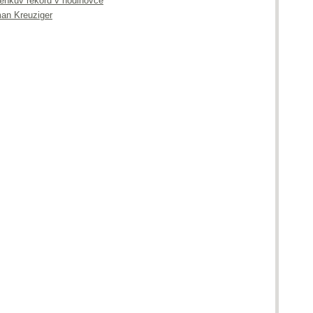
senkův rekord v hodinovce
an Kreuziger