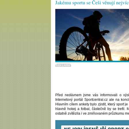
Jakému sportu se Češi věnují nejví
Před nedávnem jsme vás informovali o vý
Internetový portál Sportcentral.cz ale na kon
Hlavním cílem ankety bylo zjistit, který sport j
hlavně hokej a fotbal, částečně by se trefil. M
ostatně zvítězila i ve zmiňovaném průzkumu mez