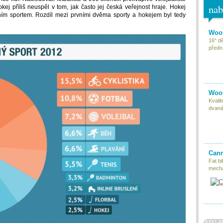
nab
kej příliš neuspěl v tom, jak často jej česká veřejnost hraje. Hokej
rním sportem. Rozdíl mezi prvními dvěma sporty a hokejem byl tedy
Woom
16“ d
předn
Woom
Kvali
dvaná
Cann
Fat bi
mecha