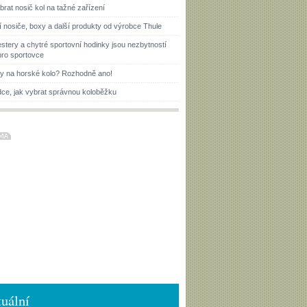
brat nosič kol na tažné zařízení
í nosiče, boxy a další produkty od výrobce Thule
estery a chytré sportovní hodinky jsou nezbytností
pro sportovce
ky na horské kolo? Rozhodně ano!
ce, jak vybrat správnou koloběžku
uální