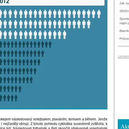
Jak vy
Střešn
Sportt
nejen 
Blatní
Průvod
a hokejem následovaný volejbalem, plaváním, tenisem a během. Jenže
 i nejčastěji věnují. Z tohoto pohledu cyklistika suverénně zvítězila, k
Akt
ce lidí. Následovali fotbalisté a třetí skončili překvapivě volejbalisté