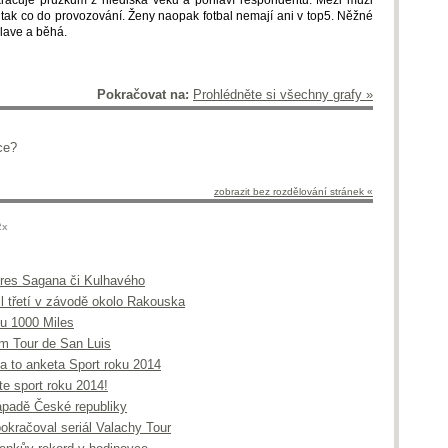
račuje průzkum z hlediska věku a pohlaví respondentů. Mezi muži
ká, tak co do provozování. Ženy naopak fotbal nemají ani v top5. Něžné
plave a běhá.
Pokračovat na:
Prohlédněte si všechny grafy »
ce?
zobrazit bez rozdělování stránek «
2x
 dres Sagana či Kulhavého
l třetí v závodě okolo Rakouska
nu 1000 Miles
em Tour de San Luis
la to anketa Sport roku 2014
te sport roku 2014!
ápadě České republiky
okračoval seriál Valachy Tour