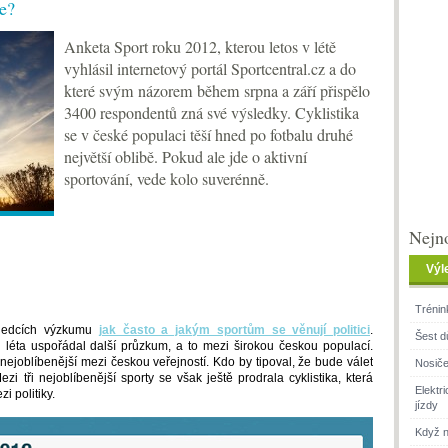
ce?
Anketa Sport roku 2012, kterou letos v létě
vyhlásil internetový portál Sportcentral.cz a do
které svým názorem během srpna a září přispělo
3400 respondentů zná své výsledky. Cyklistika
se v české populaci těší hned po fotbalu druhé
největší oblibě. Pokud ale jde o aktivní
sportování, vede kolo suverénně.
Nejno
Výl
Trénin
sledcích výzkumu
jak často a jakým sportům se věnují politici
.
Šest d
ci léta uspořádal další průzkum, a to mezi širokou českou populací.
e nejoblíbenější mezi českou veřejností. Kdo by tipoval, že bude válet
Nosiče
ezi tři nejoblíbenější sporty se však ještě prodrala cyklistika, která
Elektr
i politiky.
jízdy
Když n