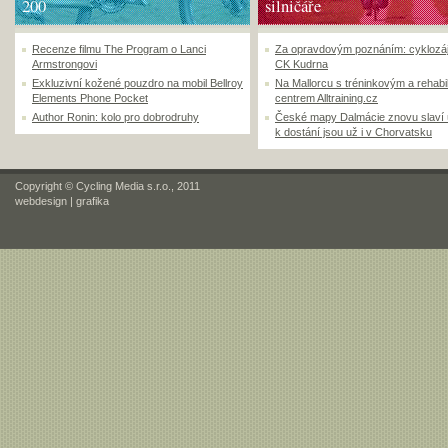
200
silničáře
Recenze filmu The Program o Lanci
Za opravdovým poznáním: cyklozá
Armstrongovi
CK Kudrna
Exkluzivní kožené pouzdro na mobil Bellroy
Na Mallorcu s tréninkovým a rehabi
Elements Phone Pocket
centrem Alltraining.cz
Author Ronin: kolo pro dobrodruhy
České mapy Dalmácie znovu slaví
k dostání jsou už i v Chorvatsku
Copyright © Cycling Media s.r.o., 2011
webdesign
|
grafika