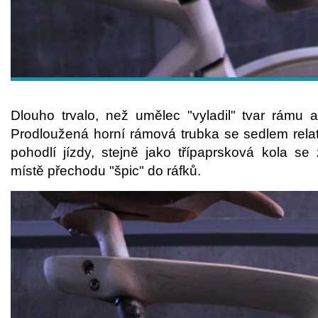
Dlouho trvalo, než umělec "vyladil" tvar rámu a 
Prodloužená horní rámová trubka se sedlem rela
pohodlí jízdy, stejně jako třípaprsková kola se
místě přechodu "špic" do ráfků.