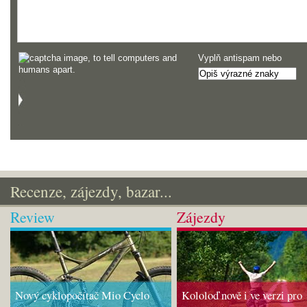
Vyplň antispam nebo
Recenze, zájezdy, bazar...
Review
Zájezdy
Nový cyklopočítač Mio Cyclo
Kololoď nově i ve verzi pro