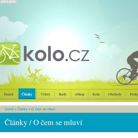
Domů
Články
Výlety
Rady
eShop
Kola
Obchody
Fotk
Domů
»
Články
»
O čem se mluví
Články / O čem se mluví