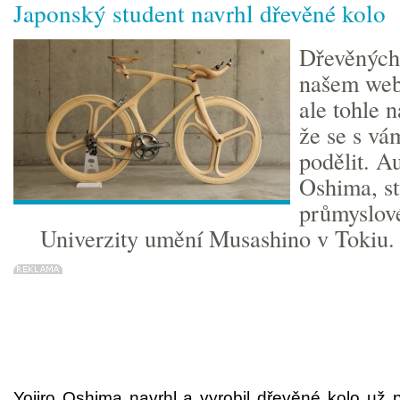
Japonský student navrhl dřevěné kolo
Dřevěných 
našem webu
ale tohle n
že se s v
podělit. A
Oshima, s
průmyslov
Univerzity umění Musashino v Tokiu
Yojiro Oshima navrhl a vyrobil dřevěné kolo už p