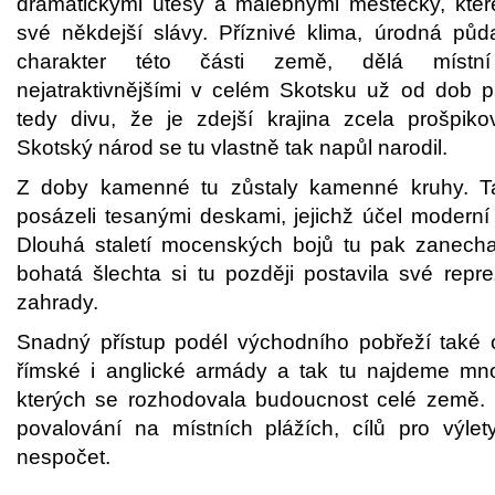
dramatickými útesy a malebnými městečky, kte
své někdejší slávy. Příznivé klima, úrodná půd
charakter této části země, dělá místn
nejatraktivnějšími v celém Skotsku už od dob p
tedy divu, že je zdejší krajina zcela prošpikova
Skotský národ se tu vlastně tak napůl narodil.
Z doby kamenné tu zůstaly kamenné kruhy. Taj
posázeli tesanými deskami, jejichž účel moderní 
Dlouhá staletí mocenských bojů tu pak zanech
bohatá šlechta si tu později postavila své repre
zahrady.
Snadný přístup podél východního pobřeží také 
římské i anglické armády a tak tu najdeme mno
kterých se rozhodovala budoucnost celé země.
povalování na místních plážích, cílů pro výlet
nespočet.