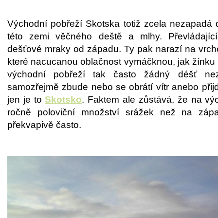
Východní pobřeží Skotska totiž zcela nezapadá 
této zemi věčného deště a mlhy. Převládající 
dešťové mraky od západu. Ty pak narazí na vrch
které nacucanou oblačnost vymáčknou, jak žínku 
východní pobřeží tak často žádný déšť n
samozřejmě zbude nebo se obrátí vítr anebo přij
jen je to
Skotsko
. Faktem ale zůstává, že na v
ročně poloviční množství srážek než na zápa
překvapivě často.