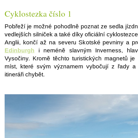
Cyklostezka číslo 1
Pobřeží je možné pohodlně poznat ze sedla jízdní
vedlejších silniček a také díky oficiální cyklostezce
Anglii, končí až na severu Skotské pevniny a p
Edinburgh
i neméně slavným Inverness, hla
Vysočiny. Kromě těchto turistických magnetů je
míst, které svým významem vybočují z řady 
itineráři chybět.