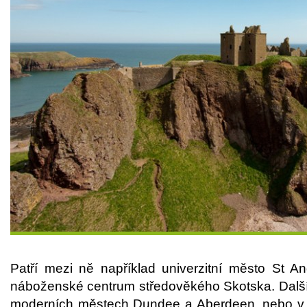
Patří mezi ně například univerzitní město St An
náboženské centrum středověkého Skotska. Další
moderních městech Dundee a Aberdeen, nebo v 