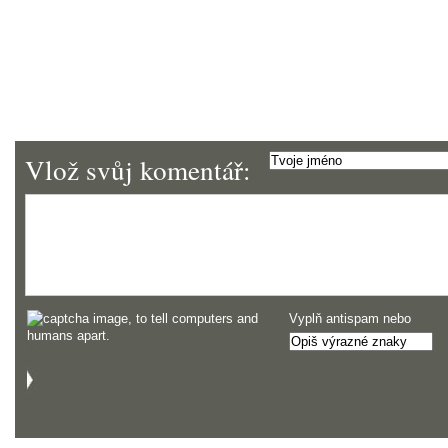
Vlož svůj komentář:
Vyplň antispam nebo