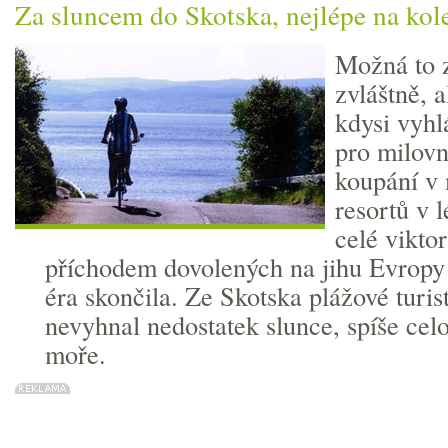
Za sluncem do Skotska, nejlépe na kol
Možná to z
zvláštně, 
kdysi vyhl
pro milovn
koupání v 
resortů v l
celé vikto
příchodem dovolených na jihu Evropy
éra skončila. Ze Skotska plážové turist
nevyhnal nedostatek slunce, spíše cel
moře.