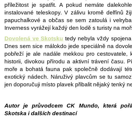
příležitost je spatřit. A pokud nemáte dalekoh
instalované teleskopy. V zálivu kromě delfínů žijí
papuchalkové a občas se sem zatoulá i velryba.
Inverness vyrážejí každý den lodě s turisty na moř
Dovolená ve Skotsku
tedy nebyla vždy spojena 
Dnes sem sice málokdo jede speciálně na dovol
pobřeží je ale nadále mekkou pro cestovatele, k
historii, divokou přírodu a aktivní trávení času. 
moře a bohatá fauna pak společně dodávají této
exotický nádech. Náruživý plavcům se tu samo
jen doporučuji místo plavek přibalit nějaký tenký n
Autor je průvodcem CK Mundo, která po
Skotska i dalších destinací