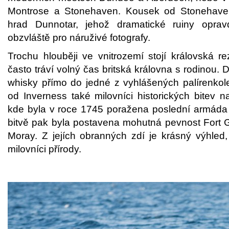
Montrose a Stonehaven. Kousek od Stonehaven
hrad Dunnotar, jehož dramatické ruiny oprav
obzvláště pro náruživé fotografy.
Trochu hlouběji ve vnitrozemí stojí královská r
často tráví volný čas britská královna s rodinou. Da
whisky přímo do jedné z vyhlášených palírenko
od Inverness také milovníci historických bitev n
kde byla v roce 1745 poražena poslední armáda
bitvě pak byla postavena mohutná pevnost Fort 
Moray. Z jejích obranných zdí je krásný výhled,
milovníci přírody.