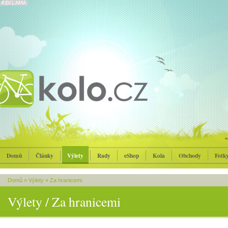
Domů
Články
Výlety
Rady
eShop
Kola
Obchody
Fotk
Domů
»
Výlety
»
Za hranicemi
Výlety / Za hranicemi