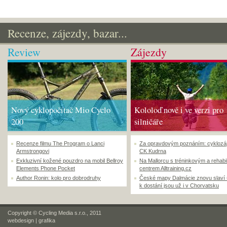
Recenze, zájezdy, bazar...
Review
Zájezdy
Nový cyklopočítač Mio Cyclo
Kololoď nově i ve verzi pro
200
silničáře
Recenze filmu The Program o Lanci
Za opravdovým poznáním: cyklozá
Armstrongovi
CK Kudrna
Exkluzivní kožené pouzdro na mobil Bellroy
Na Mallorcu s tréninkovým a rehabi
Elements Phone Pocket
centrem Alltraining.cz
Author Ronin: kolo pro dobrodruhy
České mapy Dalmácie znovu slaví
k dostání jsou už i v Chorvatsku
Copyright © Cycling Media s.r.o., 2011
webdesign
|
grafika