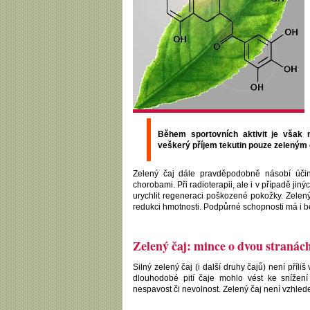
Během sportovních aktivit je však 
veškerý příjem tekutin pouze zeleným
Zelený čaj dále pravděpodobně násobí účin
chorobami. Při radioterapii, ale i v případě ji
urychlit regeneraci poškozené pokožky. Zelený
redukci hmotnosti. Podpůrné schopnosti má i b
Zelený čaj: mince o dvou stranác
Silný zelený čaj (i další druhy čajů) není příl
dlouhodobé pití čaje mohlo vést ke snížení
nespavost či nevolnost. Zelený čaj není vzhle