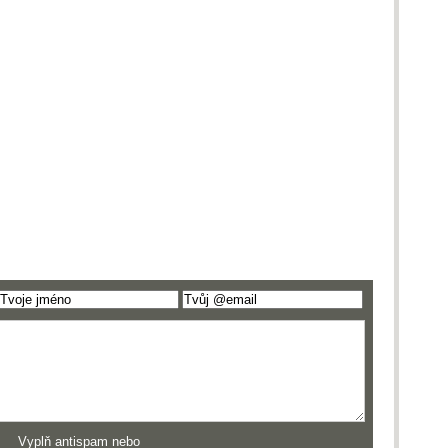
Vyplň antispam nebo