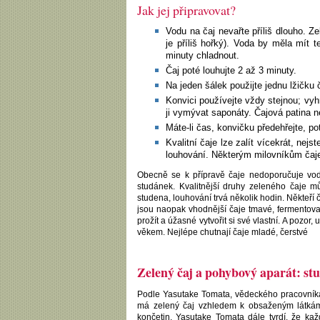
Jak jej připravovat?
Vodu na čaj nevařte příliš dlouho. 
je příliš hořký). Voda by měla mít 
minuty chladnout.
Čaj poté louhujte 2 až 3 minuty.
Na jeden šálek použijte jednu lžičku 
Konvici používejte vždy stejnou; vy
ji vymývat saponáty. Čajová patina n
Máte-li čas, konvičku předehřejte, p
Kvalitní čaje lze zalít vícekrát, nejst
louhování. Některým milovníkům čaje
Obecně se k přípravě čaje nedoporučuje voda
studánek. Kvalitnější druhy zeleného čaje m
studena, louhování trvá několik hodin. Někteří ča
jsou naopak vhodnější čaje tmavé, fermentované
prožít a úžasné vytvořit si své vlastní. A pozor,
věkem. Nejlépe chutnají čaje mladé, čerstvé
Zelený čaj a pohybový aparát: st
Podle Yasutake Tomata, vědeckého pracovníka 
má zelený čaj vzhledem k obsaženým látkám v
končetin. Yasutake Tomata dále tvrdí, že ka