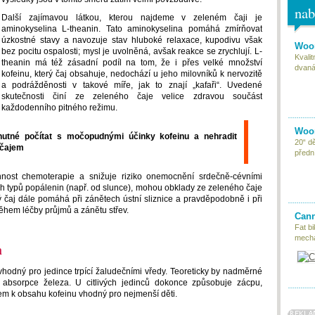
nab
Další zajímavou látkou, kterou najdeme v zeleném čaji je
aminokyselina L-theanin. Tato aminokyselina pomáhá zmírňovat
úzkostné stavy a navozuje stav hluboké relaxace, kupodivu však
Woom
bez pocitu ospalosti; mysl je uvolněná, avšak reakce se zrychlují. L-
Kvali
theanin má též zásadní podíl na tom, že i přes velké množství
dvaná
kofeinu, který čaj obsahuje, nedochází u jeho milovníků k nervozitě
a podrážděnosti v takové míře, jak to znají „kafaři“. Uvedené
skutečnosti činí ze zeleného čaje velice zdravou součást
každodenního pitného režimu.
Woom
nutné počítat s močopudnými účinky kofeinu a nehradit
20“ d
 čajem
předn
nost chemoterapie a snižuje riziko onemocnění srdečně-cévními
ných typů popálenin (např. od slunce), mohou obklady ze zeleného čaje
 čaj dále pomáhá při zánětech ústní sliznice a pravděpodobně i při
ěhem léčby průjmů a zánětu střev.
Cann
Fat bi
mecha
h
iš vhodný pro jedince trpící žaludečními vředy. Teoreticky by nadměrné
 absorpce železa. U citlivých jedinců dokonce způsobuje zácpu,
dem k obsahu kofeinu vhodný pro nejmenší děti.