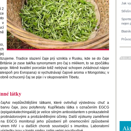
Jak vy
í 2
Střešn
ce
mto
Sportt
 v
nejen 
ucí
Blatní
ně
Průvod
ko,
ích
jej
tizujeme. Tradice slazení čaje prý vznikla v Rusku, kde se do čaje
Británie je zase takřka synonymem pro čaj s mlékem, to se zpočátku
ápoje. Méně kvalitní porcelán totiž nebýval schopen zvládnout nápor
(alespoň pro Evropana) si vychutnávají čajové aroma v Mongolsku; v
odobně ochucený čaj se pije i v okupovaném Tibetu.
inné látky
čajAsi nejdůležitějšími látkami, které ovlivňují výslednou chuť a
barvu čaje, jsou polyfenoly. Kupříkladu látka s označením EGCG
(epigalokatechingalát) je velice silným antioxidantem s prokazatelně
protinádorovými a protizánětlivými účinky. Další výzkumy zaměřené
na EGCG monitorují jeho působení při onemocnění způsobené
Akt
virem HIV i u dalších chorob související s imunitou. Laboratorní
výsledky jsou v tomto směru zatím velmi povzbudivé.