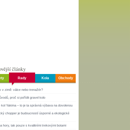
vější články
ety
Rady
Kola
Obchody
k v zimě: válce nebo trenažér?
ůvodů, proč si pořídit gravel kolo
 kol Yakima – to je ta správná výbava na dovolenou
ický chopper je budoucností úsporné a ekologické
a hory, tak pouze s kvalitními trekovými botami