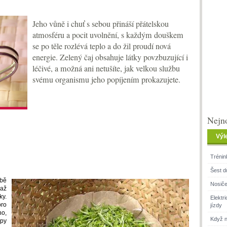
Jeho vůně i chuť s sebou přináší přátelskou
atmosféru a pocit uvolnění, s každým douškem
se po těle rozlévá teplo a do žil proudí nová
energie. Zelený čaj obsahuje látky povzbuzující i
léčivé, a možná ani netušíte, jak velkou službu
svému organismu jeho popíjením prokazujete.
Nejno
Výl
Trénin
Šest d
obě
Nosiče
 až
ky.
Elektr
pro
jízdy
o,
Když n
ypy