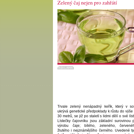
Zelený čaj nejen pro zahřátí
Trvale zelený nenápadný keřík, který v s
ukrývá genetické předpoklady k růstu do výše
30 metrů, se již po staletí s lidmi dělí o své líst
Lístečky čajovníku jsou základní surovinou 
výrobu čaje; bílého, zeleného, červenéh
žlutého i nejznámějšího černého. Uvedené t