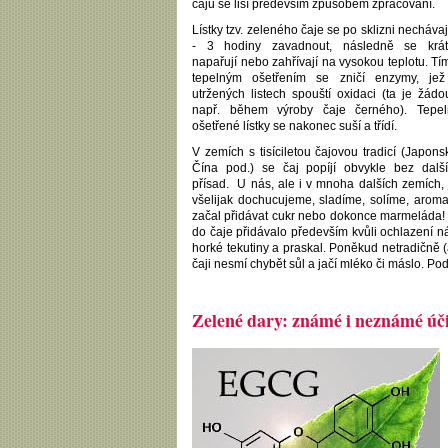
čajů se liší především způsobem zpracování.
Lístky tzv. zeleného čaje se po sklizni nechávaj
- 3 hodiny zavadnout, následně se krát
napařují nebo zahřívají na vysokou teplotu. Tí
tepelným ošetřením se zničí enzymy, jež
utržených listech spouští oxidaci (ta je žádo
např. během výroby čaje černého). Tepel
ošetřené lístky se nakonec suší a třídí.
V zemích s tisíciletou čajovou tradicí (Japons
Čína pod.) se čaj popíjí obvykle bez dalš
přísad. U nás, ale i v mnoha dalších zemích, 
všelijak dochucujeme, sladíme, solíme, aroma
začal přidávat cukr nebo dokonce marmeláda! 
do čaje přidávalo především kvůli ochlazení n
horké tekutiny a praskal. Poněkud netradičně 
čaji nesmí chybět sůl a jačí mléko či máslo. P
Zelené dary: známé i neznámé úč