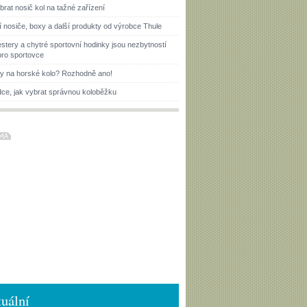
brat nosič kol na tažné zařízení
í nosiče, boxy a další produkty od výrobce Thule
estery a chytré sportovní hodinky jsou nezbytností
pro sportovce
ky na horské kolo? Rozhodně ano!
ce, jak vybrat správnou koloběžku
uální