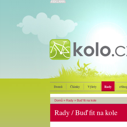
Domů
Články
Výlety
Rady
eSho
Domů
»
Rady
»
Buď fit na kole
Rady / Buď fit na kole