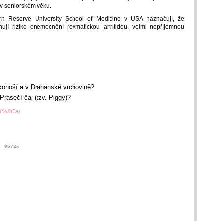
 v seniorském věku.
n Reserve University School of Medicine v USA naznačují, že
ují riziko onemocnění revmatickou artritidou, velmi nepříjemnou
rkonoší a v Drahanské vrchovině?
 Prasečí čaj (tzv. Piggy)?
%C4%8Caj
- 9572x