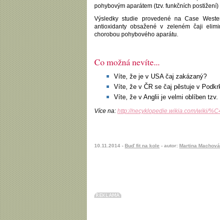
pohybovým aparátem (tzv. funkčních postižení)
Výsledky studie provedené na Case Wester
antioxidanty obsažené v zeleném čaji elimin
chorobou pohybového aparátu.
Co možná nevíte...
Víte, že je v USA čaj zakázaný?
Víte, že v ČR se čaj pěstuje v Podk
Víte, že v Anglii je velmi oblíben tzv.
Více na:
http://necyklopedie.wikia.com/wiki/
10.11.2014 -
Buď fit na kole
- autor:
Martina Machová