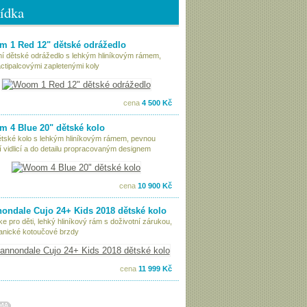
ídka
 1 Red 12" dětské odrážedlo
tní dětské odrážedlo s lehkým hliníkovým rámem,
ctipalcovými zapletenými koly
cena
4 500 Kč
 4 Blue 20" dětské kolo
ětské kolo s lehkým hliníkovým rámem, pevnou
í vidlicí a do detailu propracovaným designem
cena
10 900 Kč
ondale Cujo 24+ Kids 2018 dětské kolo
ke pro děti, lehký hliníkový rám s doživotní zárukou,
nické kotoučové brzdy
cena
11 999 Kč