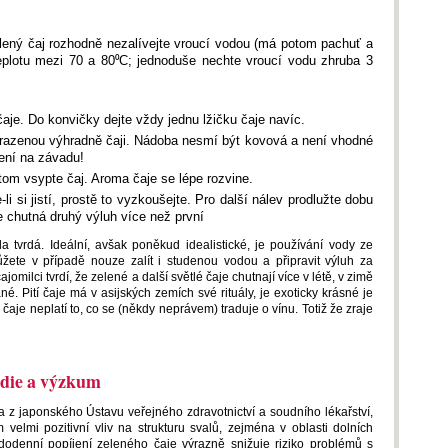
Zelený čaj rozhodně nezalívejte vroucí vodou (má potom pachuť a
teplotu mezi 70 a 80⁰C; jednoduše nechte vroucí vodu zhruba 3
čaje. Do konvičky dejte vždy jednu lžičku čaje navíc.
hrazenou výhradně čaji. Nádoba nesmí být kovová a není vhodné
ení na závadu!
otom vsypte čaj. Aroma čaje se lépe rozvine.
e-li si jistí, prostě to vyzkoušejte. Pro další nálev prodlužte dobu
 chutná druhý výluh více než první
 tvrdá. Ideální, avšak poněkud idealistické, je používání vody ze
ůžete v případě nouze zalít i studenou vodou a připravit výluh za
jomilci tvrdí, že zelené a další světlé čaje chutnají více v létě, v zimě
. Pití čaje má v asijských zemích své rituály, je exoticky krásné je
 u čaje neplatí to, co se (někdy neprávem) traduje o vínu. Totiž že zraje
udie a výzkum
z japonského Ústavu veřejného zdravotnictví a soudního lékařství,
elmi pozitivní vliv na strukturu svalů, zejména v oblasti dolních
ždodenní popíjení zeleného čaje výrazně snižuje riziko problémů s