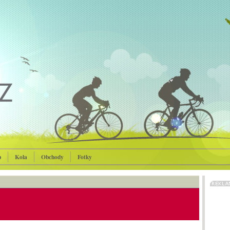
p
Kola
Obchody
Fotky