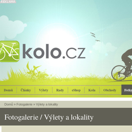
Domů
Články
Výlety
Rady
eShop
Kola
Obchody
Fotk
Domů
»
Fotogalerie
»
Výlety a lokality
Fotogalerie / Výlety a lokality