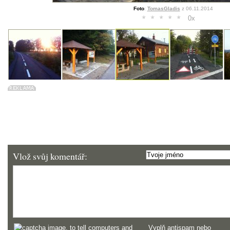
Foto
:
TomasGladis
z 06.11.2014
0
x
Vlož svůj komentář:
Vyplň antispam nebo