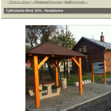
^ Přejít na album
|
«
Předchozí
fotografie
|
Další
fotografie »
Cyklostezka Nový Jičín - Hostašovice