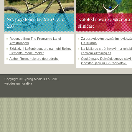
Nový cyklopočítač Mio Cyclo
Kololoď nově i ve verzi pro
200
silničáře
Recenze filmu The Program o Lanci
Za opravdovým poznáním: cyklozá
Armstrongovi
CK Kudrna
Exkluzivní kožené pouzdro na mobil Bellroy
Na Mallorcu s tréninkovým a rehabi
Elements Phone Pocket
centrem Alltraining.cz
Author Ronin: kolo pro dobrodruhy
České mapy Dalmácie znovu slaví
k dostání jsou už i v Chorvatsku
Copyright © Cycling Media s.r.o., 2011
webdesign
|
grafika