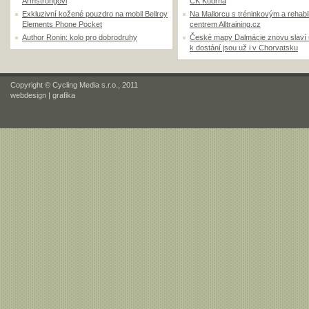
Armstrongovi
CK Kudrna
Exkluzivní kožené pouzdro na mobil Bellroy
Na Mallorcu s tréninkovým a rehabi
Elements Phone Pocket
centrem Alltraining.cz
Author Ronin: kolo pro dobrodruhy
České mapy Dalmácie znovu slaví
k dostání jsou už i v Chorvatsku
Copyright © Cycling Media s.r.o., 2011
webdesign
|
grafika