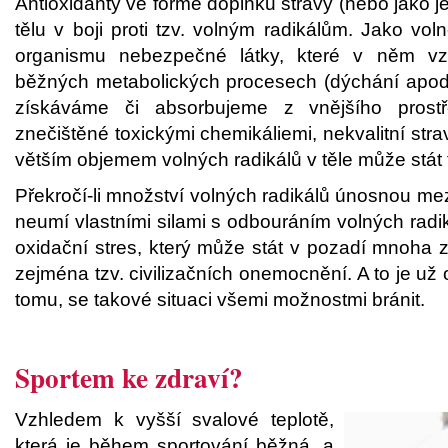
Antioxidanty ve formě doplňků stravy (nebo jako j
tělu v boji proti tzv. volným radikálům. Jako vol
organismu nebezpečné látky, které v něm vzn
běžných metabolických procesech (dýchání apod.)
získáváme či absorbujeme z vnějšího prostřed
znečištěné toxickými chemikáliemi, nekvalitní stra
větším objemem volných radikálů v těle může stát
Překročí-li množství volných radikálů únosnou mez
neumí vlastními silami s odbouráním volných radiká
oxidační stres, který může stát v pozadí mnoha z
zejména tzv. civilizačních onemocnění. A to je u
tomu, se takové situaci všemi možnostmi bránit.
Sportem ke zdraví?
Vzhledem k vyšší svalové teplotě,
která je během sportování běžná, a