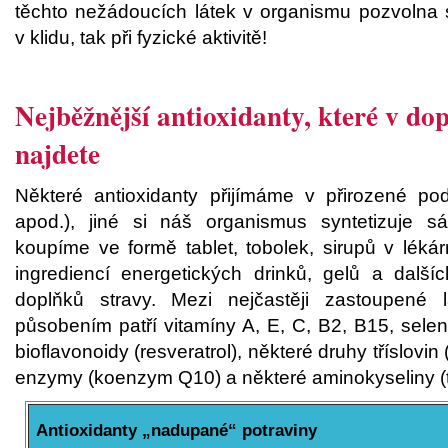
těchto nežádoucích látek v organismu pozvolna sn
v klidu, tak při fyzické aktivitě!
Nejběžnější antioxidanty, které v dop
najdete
Některé antioxidanty přijímáme v přirozené po
apod.), jiné si náš organismus syntetizuje sá
koupíme ve formě tablet, tobolek, sirupů v léká
ingrediencí energetických drinků, gelů a další
doplňků stravy. Mezi nejčastěji zastoupené l
působením patří vitamíny A, E, C, B2, B15, selen
bioflavonoidy (resveratrol), některé druhy tříslovin
enzymy (koenzym Q10) a některé aminokyseliny (t
Antioxidanty „nadupané“ potraviny