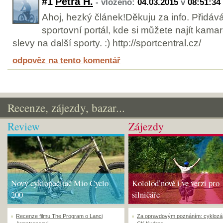
#1
Petra H.
- vloženo:
04.03.2015
v
08:51:34
Ahoj, hezký článek!Děkuju za info. Přidá
sportovní portál, kde si můžete najít kama
slevy na další sporty. :) http://sportcentral.cz/
odpověz na tento komentář
Recenze, zájezdy, bazar...
Review
Zájezdy
Nový cyklopočítač Mio Cyclo
Kololoď nově i ve verzi pro
200
silničáře
Recenze filmu The Program o Lanci
Za opravdovým poznáním: cyklozá