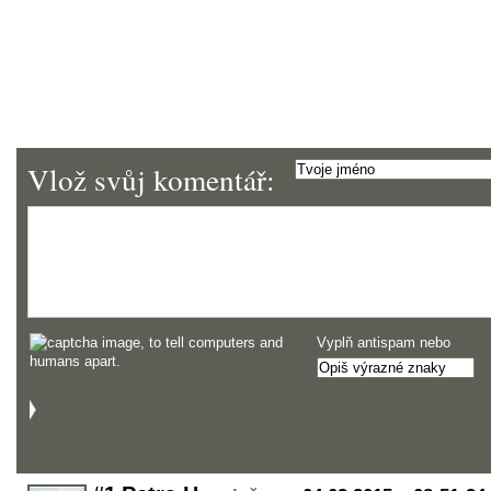
Vlož svůj komentář:
Vyplň antispam nebo