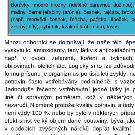
Borůvky, modré hrozny (ideálně barevnou dužinou), 
maliny, černé jeřabiny (arónie), česnek, rajčata, brok
(např. medvědí česnek, řeřicha, pažitka, libeček, pe
zelený, bílý), rybí tuk, kvalitní krůtí maso, losos
Mnozí odborníci se domnívají, že naše tělo lép
vyskytující antioxidanty, tedy látky s antioxida
např. v ovoci, zelenině, koření a bylinách
obilovinách, olejích atd. Logicky si to lze zdůvod
formu přísunu je organizmus po tisíciletí zvyklý, n
potravin často vstřebávány podmíněně, s vazbo
Jednoduše řečeno: vstřebávání jedné látky je 
jiné či správným poměrem, což v některých
nezaručí. Nicméně protože kvalita potravin, a tedy
není vždy 100 %, nebo by bylo v některých příp
efekt sníst velký objem dané potraviny, bývá jako 
v obdobích zvýšených nároků dopřát kvalitní 