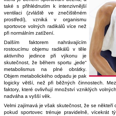
také s přihlédnutím k intenzivnější
ventilaci (zvláště ve znečištěném
prostředí), vzniká v organismu
sportovce volných radikálů více než
při normálním zatížení.
Dalším faktorem nahrávajícím
rostoucímu objemu radikálů v těle
aktivního jedince při výkonu je
skutečnost, že během sportu „jede“
metabolismus na plné obrátky.
Objem metabolického odpadu je pak
logicky větší, než při běžných činnostech. Me
faktory, které ovlivňují množství vzniklých volných
nadváha a vyšší věk.
Velmi zajímavá je však skutečnost, že se někteří 
pokud sportovec trénuje pravidelně, vícekrát t