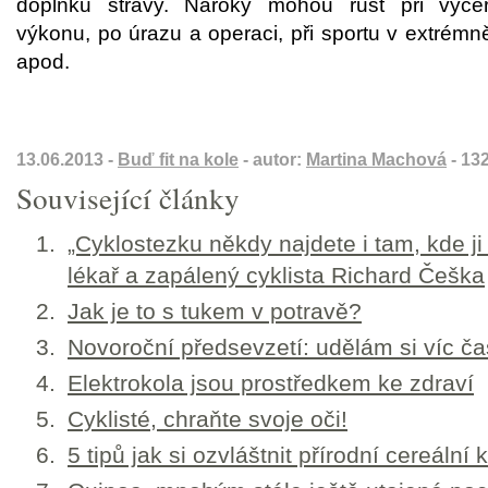
doplňku stravy. Nároky mohou růst při vyčer
výkonu, po úrazu a operaci, při sportu v extrém
apod.
13.06.2013 -
Buď fit na kole
- autor:
Martina Machová
- 13
Související články
„Cyklostezku někdy najdete i tam, kde ji
lékař a zapálený cyklista Richard Češka
Jak je to s tukem v potravě?
Novoroční předsevzetí: udělám si víc ča
Elektrokola jsou prostředkem ke zdraví
Cyklisté, chraňte svoje oči!
5 tipů jak si ozvláštnit přírodní cereální 