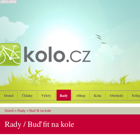
Domů
Články
Výlety
Rady
eShop
Kola
Obchody
Fotk
Domů
»
Rady
»
Buď fit na kole
Rady / Buď fit na kole