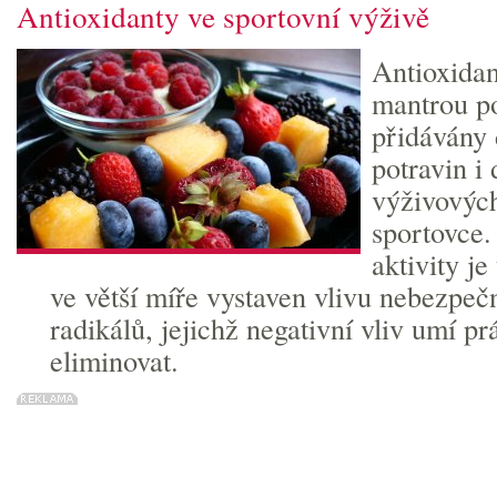
Antioxidanty ve sportovní výživě
Antioxidan
mantrou po
přidávány
potravin i
výživovýc
sportovce
aktivity je
ve větší míře vystaven vlivu nebezpe
radikálů, jejichž negativní vliv umí pr
eliminovat.