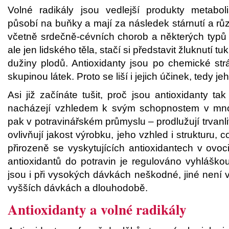
Volné radikály jsou vedlejší produkty metabol
působí na buňky a mají za následek stárnutí a rů
včetně srdečně-cévních chorob a některých typů 
ale jen lidského těla, stačí si představit žluknutí t
dužiny plodů. Antioxidanty jsou po chemické st
skupinou látek. Proto se liší i jejich účinek, tedy 
Asi již začínáte tušit, proč jsou antioxidanty tak
nacházejí vzhledem k svým schopnostem v mn
pak v potravinářském průmyslu – prodlužují trvanli
ovlivňují jakost výrobku, jeho vzhled i strukturu, 
přirozeně se vyskytujících antioxidantech v ovoc
antioxidantů do potravin je regulováno vyhláškou
jsou i při vysokých dávkách neškodné, jiné nen
vyšších dávkách a dlouhodobě.
Antioxidanty a volné radikály