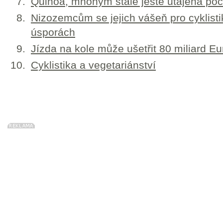
Quinoa, mnohým stále ještě utajená po
Nizozemcům se jejich vášeň pro cyklistik
úsporách
Jízda na kole může ušetřit 80 miliard Eu
Cyklistika a vegetariánství