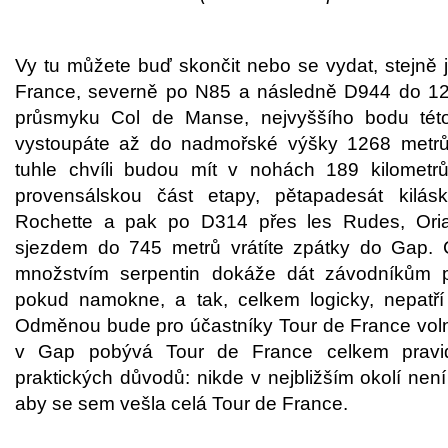
Vy tu můžete buď skončit nebo se vydat, stejně 
France, severně po N85 a následně D944 do 12
průsmyku Col de Manse, nejvyššího bodu tét
vystoupáte až do nadmořské výšky 1268 metrů,
tuhle chvíli budou mít v nohách 189 kilometr
provensálskou část etapy, pětapadesát kil
Rochette a pak po D314 přes les Rudes, Oria
sjezdem do 745 metrů vrátíte zpátky do Gap. 
množstvím serpentin dokáže dát závodníkům pě
pokud namokne, a tak, celkem logicky, nepatří
Odměnou bude pro účastníky Tour de France voln
v Gap pobývá Tour de France celkem pravid
praktických důvodů: nikde v nejbližším okolí není
aby se sem vešla celá Tour de France.