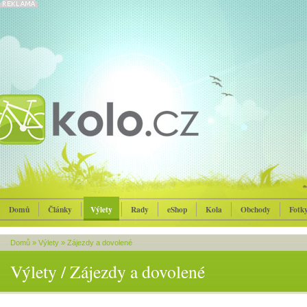
Domů
Články
Výlety
Rady
eShop
Kola
Obchody
Fotk
Domů
»
Výlety
»
Zájezdy a dovolené
Výlety / Zájezdy a dovolené