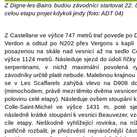
Z Digne-les-Bains budou závodníci startovat 22. 
celou etapu projet kdykoli jindy (foto: ADT 04)
Z Castellane ve výšce 747 metrů trať povede po D
Verdon a odtud po N202 přes Vergons s kaplí 
posazenou na skále nad vesnicí až na sedlo C
výšce 1124 metrů. Následuje sjezd do údolí říčk
serpentinami, v nichž maximální povolená 
závodníky určitě platit nebude. Malebnou krajino
se v Les Scaffarels zahýbá vlevo na D908 d
(mimochodem, právě mezi těmito dvěma vesnicem
polovinu celé etapy). Následuje ovšem stoupání k
Colle-Saint-Michel ve výšce 1431 m, poté s
následně krátké stoupání k vesnici Beauvezer, vz
cíle etapy. Neškodně vyhlížející rovinka, na n
patřičně rozbalit, je předzvěstí nejnáročnější čás