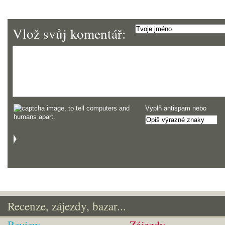
Vlož svůj komentář:
Vyplň antispam nebo
Recenze, zájezdy, bazar...
Review
Zájezdy