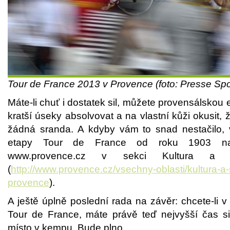
Tour de France 2013 v Provence (foto: Presse Sp
Máte-li chuť i dostatek sil, můžete provensálskou 
kratší úseky absolvovat a na vlastní kůži okusit,
žádná sranda. A kdyby vám to snad nestačilo,
etapy Tour de France od roku 1903 naj
www.provence.cz v sekci Kultura a s
(
http://www.provence.cz/vsechny-oblasti/kultura-a-s
provence
).
A ještě úplně poslední rada na závěr: chcete-li v
Tour de France, máte právě teď nejvyšší čas si
místo v kempu. Bude plno.