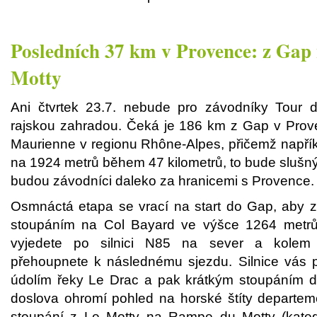
Posledních 37 km v Provence: z Ga
Motty
Ani čtvrtek 23.7. nebude pro závodníky Tour 
rajskou zahradou. Čeká je 186 km z Gap v Prov
Maurienne v regionu Rhône-Alpes, přičemž napří
na 1924 metrů během 47 kilometrů, to bude slušný
budou závodníci daleko za hranicemi s Provence.
Osmnáctá etapa se vrací na start do Gap, aby 
stoupáním na Col Bayard ve výšce 1264 metrů 
vyjedete po silnici N85 na sever a kole
přehoupnete k následnému sjezdu. Silnice vás
údolím řeky Le Drac a pak krátkým stoupáním d
doslova ohromí pohled na horské štíty departem
stoupání z Le Motty na Rampe du Motty (kateg