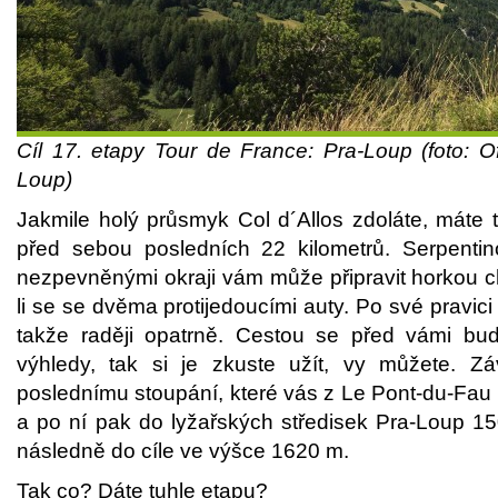
Cíl 17. etapy Tour de France: Pra-Loup (foto: O
Loup)
Jakmile holý průsmyk Col d´Allos zdoláte, máte 
před sebou posledních 22 kilometrů. Serpentino
nezpevněnými okraji vám může připravit horkou ch
li se se dvěma protijedoucími auty. Po své pravici 
takže raději opatrně. Cestou se před vámi bud
výhledy, tak si je zkuste užít, vy můžete. Zá
poslednímu stoupání, které vás z Le Pont-du-Fau 
a po ní pak do lyžařských středisek Pra-Loup 1
následně do cíle ve výšce 1620 m.
Tak co? Dáte tuhle etapu?