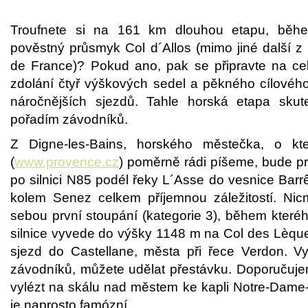
Troufnete si na 161 km dlouhou etapu, běh
pověstný průsmyk Col d´Allos (mimo jiné další z 
de France)? Pokud ano, pak se připravte na ce
zdolání čtyř výškových sedel a pěkného cílového
náročnějších sjezdů. Tahle horská etapa sku
pořadím závodníků.
Z Digne-les-Bains, horského městečka, o k
(
www.provence.cz
) poměrně rádi píšeme, bude pr
po silnici N85 podél řeky L´Asse do vesnice Ba
kolem Senez celkem příjemnou záležitostí. Ni
sebou první stoupání (kategorie 3), během kteréh
silnice vyvede do výšky 1148 m na Col des Lèqu
sjezd do Castellane, města při řece Verdon. Vy
závodníků, můžete udělat přestávku. Doporučuje
vylézt na skálu nad městem ke kapli Notre-Dame
je naprosto famózní.