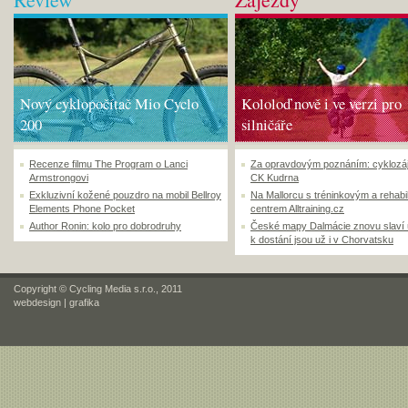
Nový cyklopočítač Mio Cyclo
Kololoď nově i ve verzi pro
200
silničáře
Recenze filmu The Program o Lanci
Za opravdovým poznáním: cyklozá
Armstrongovi
CK Kudrna
Exkluzivní kožené pouzdro na mobil Bellroy
Na Mallorcu s tréninkovým a rehabi
Elements Phone Pocket
centrem Alltraining.cz
Author Ronin: kolo pro dobrodruhy
České mapy Dalmácie znovu slaví
k dostání jsou už i v Chorvatsku
Copyright © Cycling Media s.r.o., 2011
webdesign
|
grafika