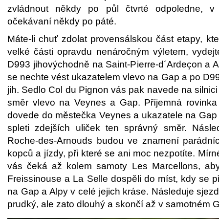
zvládnout někdy po půl čtvrté odpoledne, v c
očekávaní někdy po páté.
Máte-li chuť zdolat provensálskou část etapy, kt
velké části opravdu nenáročným výletem, vyde
D993 jihovýchodně na Saint-Pierre-d´Ardeçon a 
se nechte vést ukazatelem vlevo na Gap a po D9
jih. Sedlo Col du Pignon vás pak navede na silnici
směr vlevo na Veynes a Gap. Příjemná rovinka
dovede do městečka Veynes a ukazatele na Gap v
spleti zdejších uliček ten správný směr. Násle
Roche-des-Arnouds budou ve znamení parádníc
kopců a jízdy, při které se ani moc nezpotíte. Mír
vás čeká až kolem samoty Les Marcellons, aby
Freissinouse a La Selle dospěli do míst, kdy se 
na Gap a Alpy v celé jejich kráse. Následuje sjez
prudký, ale zato dlouhý a skončí až v samotném 