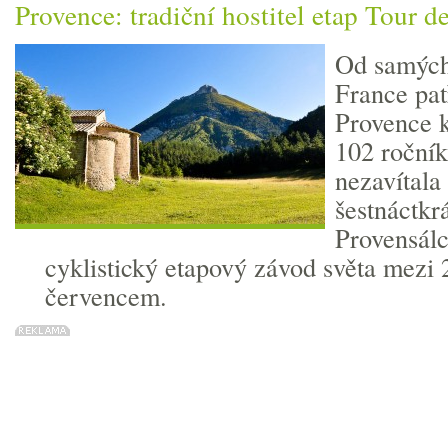
Provence: tradiční hostitel etap Tour d
Od samých
France pat
Provence k
102 roční
nezavítala
šestnáctkr
Provensálci
cyklistický etapový závod světa mezi 
červencem.