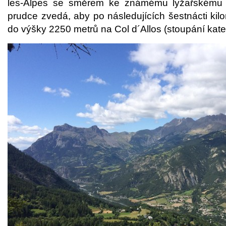
les-Alpes se směrem ke známému lyžařskému st
prudce zvedá, aby po následujících šestnácti kil
do výšky 2250 metrů na Col d´Allos (stoupání kate