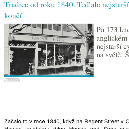
Tradice od roku 1840. Teď ale nejstarš
končí
Po 173 let
anglickém
nejstarší 
na světě. Š
Začalo to v roce 1840, když na Regent Street v 
Howes kolářskou dílnu Howes and Sons jak