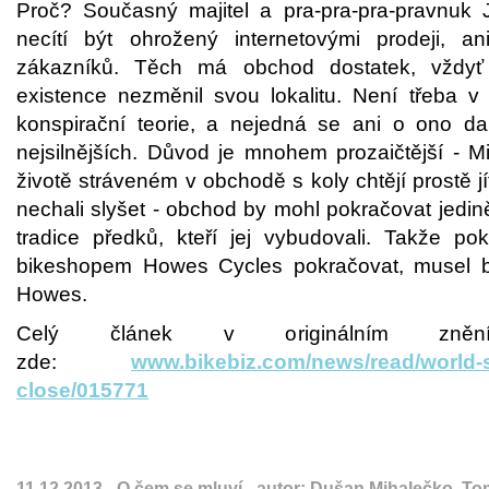
Proč? Současný majitel a pra-pra-pra-pravnuk
necítí být ohrožený internetovými prodeji, a
zákazníků. Těch má obchod dostatek, vždy
existence nezměnil svou lokalitu. Není třeba v
konspirační teorie, a nejedná se ani o ono dar
nejsilnějších. Důvod je mnohem prozaičtější - 
životě stráveném v obchodě s koly chtějí prostě j
nechali slyšet - obchod by mohl pokračovat jedin
tradice předků, kteří jej vybudovali. Takže p
bikeshopem Howes Cycles pokračovat, musel b
Howes.
Celý článek v originálním zněn
zde:
www.bikebiz.com/news/read/world-s
close/015771
11.12.2013 -
O čem se mluví
- autor:
Dušan Mihalečko, To