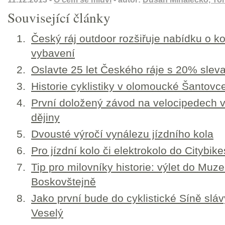
Související články
Český ráj outdoor rozšiřuje nabídku o k
vybavení
Oslavte 25 let Českého ráje s 20% slev
Historie cyklistiky v olomoucké Šantovc
První doložený závod na velocipedech 
dějiny
Dvousté výročí vynálezu jízdního kola
Pro jízdní kolo či elektrokolo do Citybike
Tip pro milovníky historie: výlet do Muze
Boskovštejně
Jako první bude do cyklistické Síně slá
Veselý