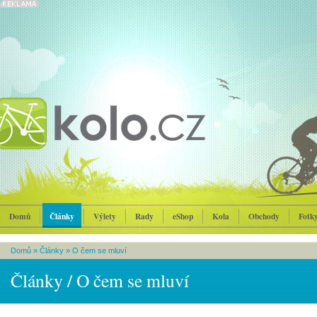
Domů
Články
Výlety
Rady
eShop
Kola
Obchody
Fotk
Domů
»
Články
»
O čem se mluví
Články / O čem se mluví