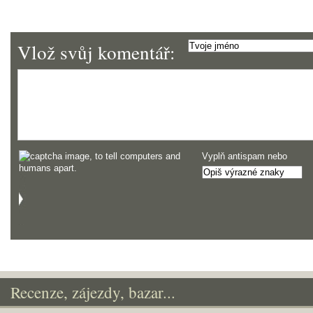
Vlož svůj komentář:
Vyplň antispam nebo
Recenze, zájezdy, bazar...