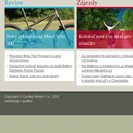
Review
Zájezdy
Nový cyklopočítač Mio Cyclo
Kololoď nově i ve verzi pro
200
silničáře
Recenze filmu The Program o Lanci
Za opravdovým poznáním: cyklozá
Armstrongovi
CK Kudrna
Exkluzivní kožené pouzdro na mobil Bellroy
Na Mallorcu s tréninkovým a rehabi
Elements Phone Pocket
centrem Alltraining.cz
Author Ronin: kolo pro dobrodruhy
České mapy Dalmácie znovu slaví
k dostání jsou už i v Chorvatsku
Copyright © Cycling Media s.r.o., 2011
webdesign
|
grafika