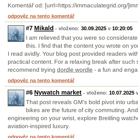
Komentář od: [urrl=https://immaculategrid.org/]imm
odpověz na tento komentář
#7
Mikald
- vloženo:
30.09.2025
v
10:20:05
I am relieved that you were so considerate
this. I find that the content you wrote on y
I read avidly. Your blog post provided readers wi
practical content. For a relaxing break after such s
recommend trying
dordle wordle
- a fun and enga
odpověz na tento komentář
#6
Nywatch market
- vloženo:
10.07.2025
That post reveals GM’s bold pivot into urb
bikes are the future of city commuting. And
engineering on your wrist, explore Breitling watch
aviation-inspired luxury.
odpověz na tento komentář