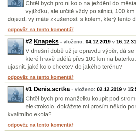
Chtěl bych pro ni kolo na ježdění do měst
vyjížďku, ale určitě vždy po silnici, 100 km
dojezd, vy máte zkušenosti s kolem, který tento
odpověz na tento komentář
#2
Knapeks
- vloženo:
04.12.2019
v
16:12:3
V dnešní době už je opravdu výběr, dá se p
které hravě udělá přes 100 km na baterku,
ujasnit, jaké kolo chcete? do jakého terénu?
odpověz na tento komentář
#1
Denis.scrtka
- vloženo:
02.12.2019
v
15:
Chtěl bych pro manželku koupit pod strome
elektrokolo, dokážete mi prosím někdo po
kvalitního ekola?
odpověz na tento komentář