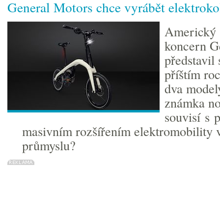
General Motors chce vyrábět elektroko
Americký 
koncern G
představil 
příštím ro
dva modely
známka no
souvisí s 
masivním rozšířením elektromobility
průmyslu?