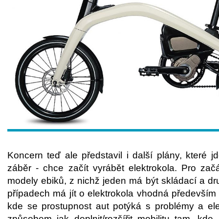
Koncern teď ale představil i další plány, které 
záběr - chce začít vyrábět elektrokola. Pro zač
modely ebiků, z nichž jeden má být skládací a d
případech má jít o elektrokola vhodná především 
kde se prostupnost aut potýká s problémy a ele
způsobem jak doplnit/rozšířit mobilitu tam, kd