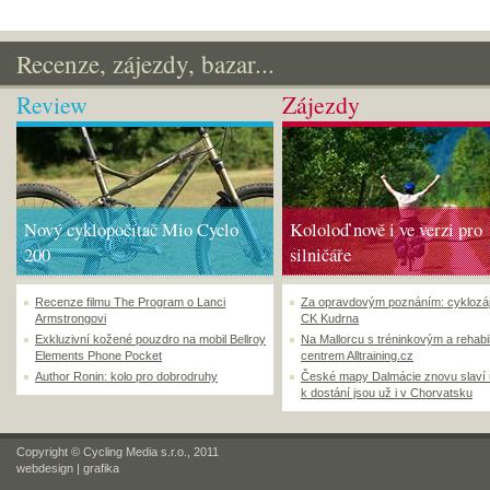
Recenze, zájezdy, bazar...
Review
Zájezdy
Nový cyklopočítač Mio Cyclo
Kololoď nově i ve verzi pro
200
silničáře
Recenze filmu The Program o Lanci
Za opravdovým poznáním: cyklozá
Armstrongovi
CK Kudrna
Exkluzivní kožené pouzdro na mobil Bellroy
Na Mallorcu s tréninkovým a rehabi
Elements Phone Pocket
centrem Alltraining.cz
Author Ronin: kolo pro dobrodruhy
České mapy Dalmácie znovu slaví
k dostání jsou už i v Chorvatsku
Copyright © Cycling Media s.r.o., 2011
webdesign
|
grafika