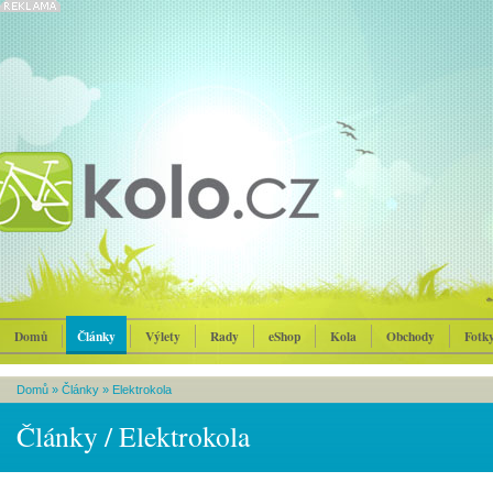
Domů
Články
Výlety
Rady
eShop
Kola
Obchody
Fotk
Domů
»
Články
»
Elektrokola
Články / Elektrokola