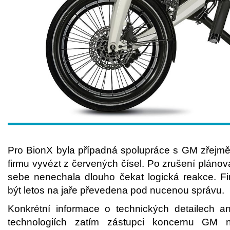
Pro BionX byla případná spolupráce s GM zřejmě 
firmu vyvézt z červených čísel. Po zrušení pláno
sebe nenechala dlouho čekat logická reakce. F
být letos na jaře převedena pod nucenou správu.
Konkrétní informace o technických detailech a
technologiích zatím zástupci koncernu GM ne