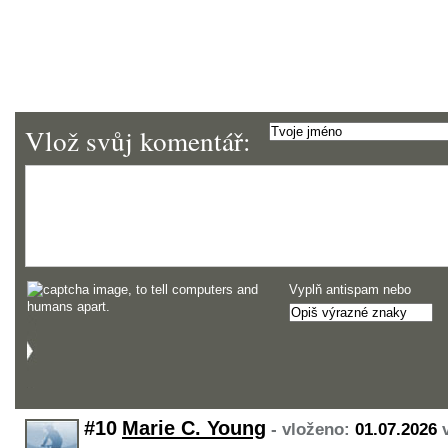
Vlož svůj komentář:
Vyplň antispam nebo
#10
Marie C. Young
- vloženo:
01.07.2026