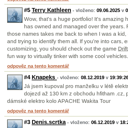
#5
Terry Kathleen
- vloženo:
09.06.2025
v
0
Wow, that's a huge portfolio! It's amazi
has owned and managed over the years. 
those names takes me back to when I was a kid,
and trying to identify them all. If you're into cars,
customizing, you should check out the game
Drif
fun way to virtually tinker with some cool vehicles
odpověz na tento komentář
#4
Knapeks
- vloženo:
08.12.2019
v
19:39:2
Já jsem kupoval pro manželku v létě elekt
dojezd až 130 km z obchodu hfitham .cz, 
dámské elektro kolo APACHE Wakita Tour
odpověz na tento komentář
#3
Denis.scrtka
- vloženo:
06.12.2019
v
18: