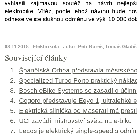
vyhlásili zajímavou soutěž na návrh nejle
elektrobike. Vítěz, podle jehož návrhu bude no
odnese velice slušnou odměnu ve výši 10 000 dol
08.11.2018 -
Elektrokola
- autor:
Petr Bureš, Tomáš Gladiš
Související články
Španělská Orbea představila městskéh
Specialized Turbo Porto praktický nákla
Bosch eBike Systems se zasadí o účinněj
Gogoro představuje Eeyo 1, ultralehké e
Elektrická silnička od Maserati má prest
UCI zavádí mistrovství světa na e-biku
Leaos je elektrický single-speed s odním