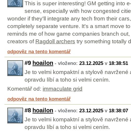
This is super interesting! GM getting into e
sense, especially with how congested citi
wonder if they'll integrate any tech from their cars, or
completely separate venture. It's a smart move to d
reminds me of how game companies branch out, 
creators of
Ragdoll archers
try something totally d
odpověz na tento komentář
#9
hoailon
- vloženo:
23.12.2025
v
18:38:51
Je to velmi kompaktní a stylově navržené 
opravdu líbí a toho si velmi cením.
Komentář od:
immaculate grid
odpověz na tento komentář
#8
hoailon
- vloženo:
23.12.2025
v
18:38:07
Je to velmi kompaktní a stylově navržené 
opravdu líbí a toho si velmi cením.