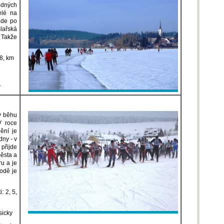
dných
elé na
ede po
lařská
 Takže
 8, km
.
v běhu
V roce
ění je
dny - v
přijde
ěsta a
u a je
vodě je
: 2, 5,
sicky