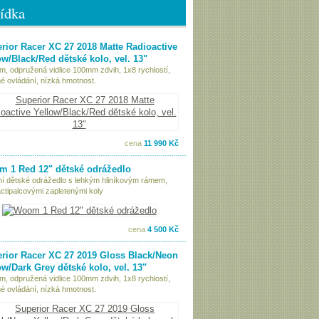
ídka
rior Racer XC 27 2018 Matte Radioactive
ow/Black/Red dětské kolo, vel. 13"
ám, odpružená vidlice 100mm zdvih, 1x8 rychlostí,
é ovládání, nízká hmotnost.
cena
11 990 Kč
 1 Red 12" dětské odrážedlo
tní dětské odrážedlo s lehkým hliníkovým rámem,
ctipalcovými zapletenými koly
cena
4 500 Kč
rior Racer XC 27 2019 Gloss Black/Neon
ow/Dark Grey dětské kolo, vel. 13"
ám, odpružená vidlice 100mm zdvih, 1x8 rychlostí,
é ovládání, nízká hmotnost.