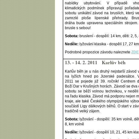
nabídky ubytování. V případě vho
klimatických podmínek připravují pořadat
sobotu unikátní závod na bruslích, který v
zamrzlé ploše lipenské přehrady. Brus
dráha bude upravena speciálním strojem.
brusle s sebou!
Sobota:
bruslení - dospělí: 14 km, děti: 2, 5,
Neděle:
lyžování klasika - dospělí 17, 27 km
Podrobné propozice závodu naleznete
ZDE
13. - 14. 2. 2011 Karlův běh
Karlův běh je u nás druhý nejstarší závod 
na lyžích hned po Jizerské padesátce. 
2011 se pojede již 39. ročník! Centrem d
Boží Dar v Krušných horách. Závodí se dva 
sobotu se běží volnou technikou, v neděli 
na řadu klasika. Závod má podporu nejen m
kraje, ale také Českého olympijského výbor
součástí Ligy dálkových běhů. O start v zá
tradičně velký zájem.
Sobota:
lyžování - dospělí: 35 km volně, děti
8, km volně
Neděle:
lyžování - dospělí 10, 21, 45 km kla