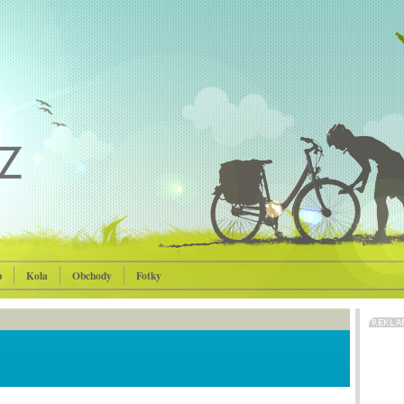
p
Kola
Obchody
Fotky