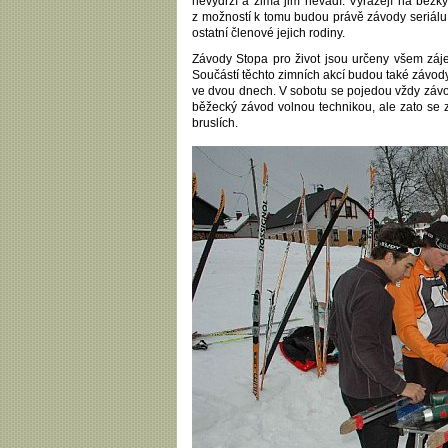
nevydrží a zima jim nevadí. Vyrážejí na běžky
z možností k tomu budou právě závody seriálu „
ostatní členové jejich rodiny.
Závody Stopa pro život jsou určeny všem záj
Součástí těchto zimních akcí budou také závody
ve dvou dnech. V sobotu se pojedou vždy závod
běžecký závod volnou technikou, ale zato se
bruslích.