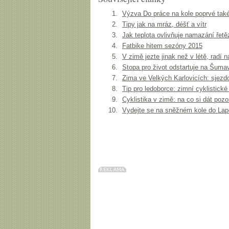
Výzva Do práce na kole poprvé také
Tipy jak na mráz, déšť a vítr
Jak teplota ovlivňuje namazání řetě
Fatbike hitem sezóny 2015
V zimě jezte jinak než v létě, radí 
Stopa pro život odstartuje na Šuma
Zima ve Velkých Karlovicích: sjezdo
Tip pro ledoborce: zimní cyklistické
Cyklistika v zimě: na co si dát pozo
Vydejte se na sněžném kole do La