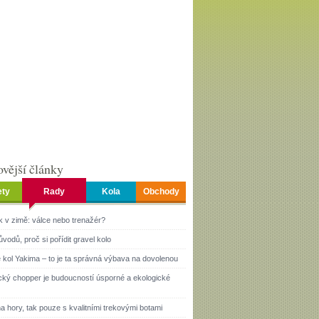
vější články
ety
Rady
Kola
Obchody
k v zimě: válce nebo trenažér?
ůvodů, proč si pořídit gravel kolo
 kol Yakima – to je ta správná výbava na dovolenou
ický chopper je budoucností úsporné a ekologické
a hory, tak pouze s kvalitními trekovými botami