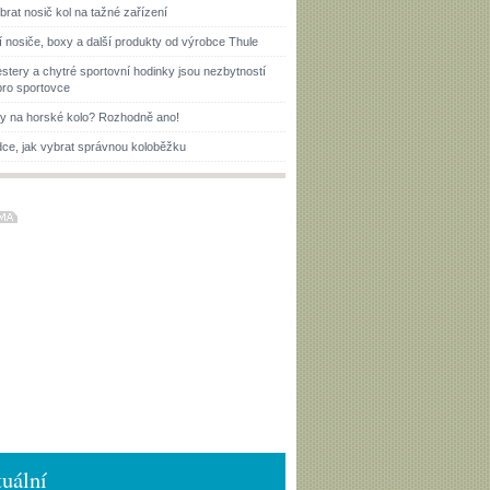
brat nosič kol na tažné zařízení
í nosiče, boxy a další produkty od výrobce Thule
estery a chytré sportovní hodinky jsou nezbytností
pro sportovce
ky na horské kolo? Rozhodně ano!
ce, jak vybrat správnou koloběžku
uální