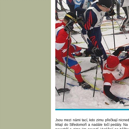
Jsou mezi námi tací, kdo zimu přečkají nicned
létají do Středomoří a nadále točí pedály. Na 