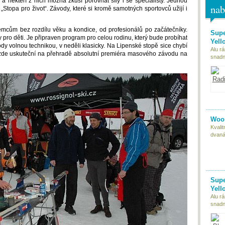
 a někteří z nich možná zkusí porovnat síly i se specialisty. Jednou
nab
Stopa pro život“. Závody, které si kromě samotných sportovců užijí i
emcům bez rozdílu věku a kondice, od profesionálů po začátečníky.
Supe
 pro děti. Je připraven program pro celou rodinu, který bude probíhat
Yell
y volnou technikou, v neděli klasicky. Na Lipenské stopě sice chybí
Alu r
 zde uskuteční na přehradě absolutní premiéra masového závodu na
snadn
Woom
Kvali
dvaná
Supe
Yell
Alu r
snadn