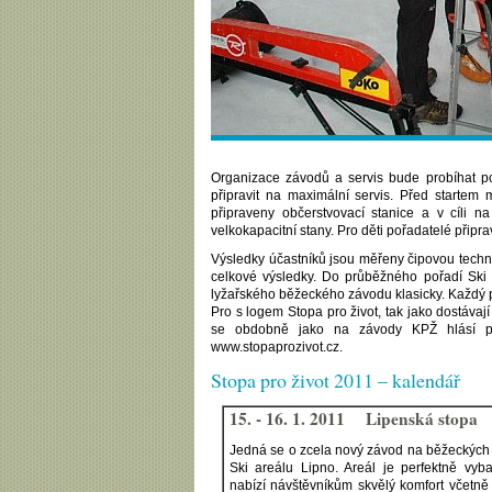
Organizace závodů a servis bude probíhat p
připravit na maximální servis. Před startem 
připraveny občerstvovací stanice a v cíli n
velkokapacitní stany. Pro děti pořadatelé přip
Výsledky účastníků jsou měřeny čipovou techno
celkové výsledky. Do průběžného pořadí Ski 
lyžařského běžeckého závodu klasicky. Každý p
Pro s logem Stopa pro život, tak jako dostávají 
se obdobně jako na závody KPŽ hlásí pod
www.stopaprozivot.cz.
Stopa pro život 2011 – kalendář
15. - 16. 1. 2011 Lipenská stopa
Jedná se o zcela nový závod na běžeckých t
Ski areálu Lipno. Areál je perfektně vyb
nabízí návštěvníkům skvělý komfort včetně 