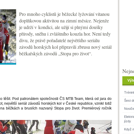
Pro mnoho cyklistů je běžecké lyžování vítanou
doplňkovou aktivitou na zimní měsíce. Nejenže
je udrží v kondici, ale užijí si plnými doušky
přírody, sněhu i zvláštního kouzla hor. Není tedy
divu, že právě pořadatelé největšího seriálu
závodů horských kol připravili zbrusu nový seriál
běžkařských závodů „Stopa pro život“.
Nejno
Výl
Trénin
 co těšit. Pod patronátem společnosti ČS MTB Team, která od jara do
Šest d
, největší seriál závodů horských kol v České republice, vznikl totiž
ů na běžkách a bruslích nazvaný Stopa pro život. Premiérový ročník
Nosiče
Elektr
jízdy
Když n