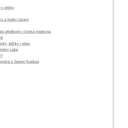
 v lednu
zu a funkci řazení
naši předkové i čínská medicína
vě
vky, běžky i relax
 tretry Lake
r?
ponska s Janem Kopkou