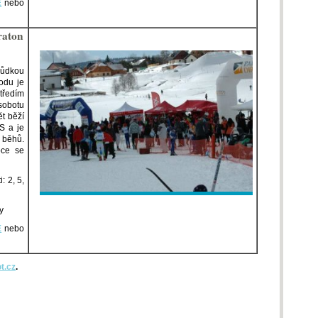
E
nebo
raton
hůdkou
vodu je
tředím
sobotu
t běží
S a je
 běhů.
oce se
: 2, 5,
y
E
nebo
t.cz
.