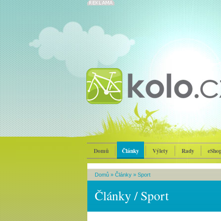
Domů
Články
Výlety
Rady
eSho
Domů
»
Články
»
Sport
Články / Sport