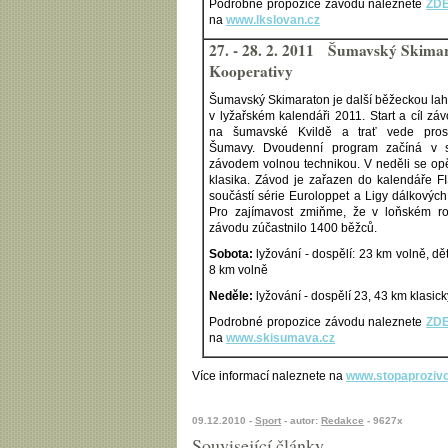
Podrobné propozice závodu naleznete
ZD
na
www.lkslovan.cz
27. - 28. 2. 2011 Šumavský Skima
Kooperativy
Šumavský Skimaraton je další běžeckou la
v lyžařském kalendáři 2011. Start a cíl zá
na šumavské Kvildě a trať vede pros
Šumavy. Dvoudenní program začíná v 
závodem volnou technikou. V neděli se opě
klasika. Závod je zařazen do kalendáře FI
součástí série Euroloppet a Ligy dálkových
Pro zajímavost zmiňme, že v loňském r
závodu zúčastnilo 1400 běžců.
Sobota:
lyžování - dospělí: 23 km volně, děti
8 km volně
Neděle:
lyžování - dospělí 23, 43 km klasick
Podrobné propozice závodu naleznete
ZD
na
www.skisumava.cz
Více informací naleznete na
www.stopaprozivo
09.12.2010 -
Sport
- autor:
Redakce
- 9627x
Související články