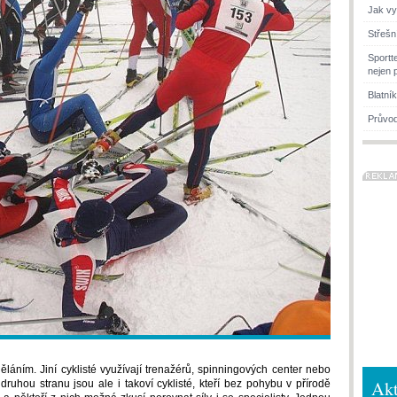
Jak vy
Střešn
Sportt
nejen 
Blatní
Průvod
ěláním. Jiní cyklisté využívají trenažérů, spinningových center nebo
Akt
druhou stranu jsou ale i takoví cyklisté, kteří bez pohybu v přírodě