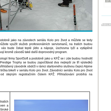
odobně jako na závodech seriálu Kolo pro život a můžete se tedy
můžete využít služeb profesionálních servismanů, na tratích budou
a vás bude čekat teplé jídlo a nápoje, úschovna lyží a vytápěné
ravují kromě závodů také další doprovodný program.
logií firmy SportSoft a podobně jako u KPŽ se i zde budou hodnotit
Prestige Trophy se budou započítávat dva nejlepší ze tří výsledků
řihlášený závodník obdrží v rámci startovného slušivou čepici Alpine
trička bikeři v seriálu Kolo pro život. Závodníci seriálu Kolo pro život
 stejným registračním číslem KPŽ. Přihlašování probíhá na
ratích
aven a
široké