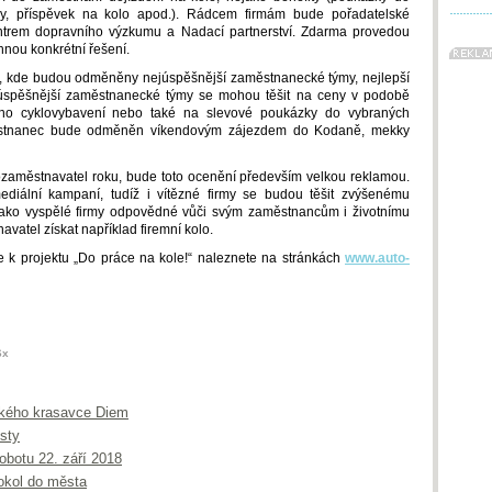
vky, příspěvek na kolo apod.). Rádcem firmám bude pořadatelské
trem dopravního výzkumu a Nadací partnerství. Zdarma provedou
nou konkrétní řešení.
zů, kde budou odměněny nejúspěšnější zaměstnanecké týmy, nejlepší
Nejúspěšnější zaměstnanecké týmy se mohou těšit na ceny v podobě
tního cyklovybavení nebo také na slevové poukázky do vybraných
aměstnanec bude odměněn víkendovým zájezdem do Kodaně, mekky
klozaměstnavatel roku, bude toto ocenění především velkou reklamou.
iální kampaní, tudíž i vítězné firmy se budou těšit zvýšenému
ako vyspělé firmy odpovědné vůči svým zaměstnancům i životnímu
vatel získat například firemní kolo.
ce k projektu „Do práce na kole!“ naleznete na stránkách
www.auto-
6x
ského krasavce Diem
isty
obotu 22. září 2018
rokol do města