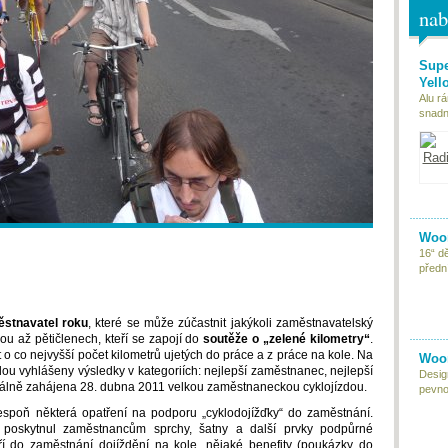
nab
Supe
Yell
Alu r
snadn
Woom
16“ d
předn
stnavatel roku
, které se může zúčastnit jakýkoli zaměstnavatelský
vou až pětičlenech, kteří se zapojí do
soutěže o „zelené kilometry“
.
o co nejvyšší počet kilometrů ujetých do práce a z práce na kole. Na
Woom
dou vyhlášeny výsledky v kategoriích: nejlepší zaměstnanec, nejlepší
Desig
iciálně zahájena 28. dubna 2011 velkou zaměstnaneckou cyklojízdou.
pevnou
lespoň některá opatření na podporu „cyklodojížďky“ do zaměstnání.
 poskytnul zaměstnancům sprchy, šatny a další prvky podpůrné
eří do zaměstnání dojíždění na kole, nějaké benefity (poukázky do