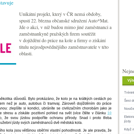
stavuje
Unikátní projekt, který v ČR nemá obdoby,
spustí 22. března občanské sdružení Auto*Mat.
Jde o akci, v níž budou mimo jiné zaměstnanci a
zaměstnankyně pražských firem soutěžit
v dojíždění do práce na kole a firmy o získání
titulu nejzodpovědnějšího zaměstnavatele v této
oblasti.
Nejno
Výl
Trénin
ěkolika důvodů. Bylo prokázáno, že kolo je na krátkých cestách po
Šest d
em než je auto, autobus či tramvaj. Zároveň dojížděním do práce
ou: zlepšíte si kondici, ubráníte se civilizačním chorobám jako je
Nosiče
e stresu a získáte pozitivní pohled na svět (více čtěte v článku
10
Elektr
o, že svou jízdou podpoříte ochranu přírody. Snad i proto třeba
jízdy
 služební jízdy svých zaměstnanců dvě městská kola.
Když n
ího kola jsou většinou oběťmi vlastní pohodlnosti. Je ale pravda, že