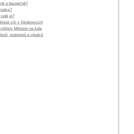
ávně a bezpečně?
chodce?
 celé je?
listé cítí v Otrokovicích
cyklisty Městem na kole
listů, motoristů a chodců