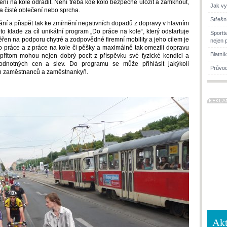
ění na kole odradit. Není třeba kde kolo bezpečně uložit a zamknout,
Jak vy
na čisté oblečení nebo sprcha.
Střešn
ání a přispět tak ke zmírnění negativních dopadů z dopravy v hlavním
o klade za cíl unikátní program „Do práce na kole“, který odstartuje
Sportt
řen na podporu chytré a zodpovědné firemní mobility a jeho cílem je
nejen 
 do práce a z práce na kole či pěšky a maximálně tak omezili dopravu
Blatní
řitom mohou nejen dobrý pocit z příspěvku své fyzické kondici a
hodnotných cen a slev. Do programu se může přihlásit jakýkoli
Průvod
ch zaměstnanců a zaměstnankyň.
Akt