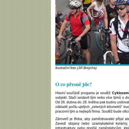
Ilustrační foto (Jiří Brejcha)
O co přesně jde?
Hlavní součástí progamu je soutěž
Cyklozamě
subjekt. Stačí sestavit tým nebo více týmů o d
Od 28. dubna do 28. května pak budou usilovat 
základě počtu ujetých „zelených kilometrů“ bu
pracovní tým a nejlepší firma. Soutěž bude of
Zároveň je třeba, aby zaměstnavatel přijal a
Zavedl stojany nebo uzamykatelné kolárny,
infrastruktury nebo dopřál zaměstatncům, kt