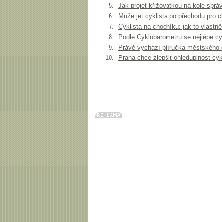
Jak projet křižovatkou na kole spr
Může jet cyklista po přechodu pro 
Cyklista na chodníku: jak to vlastně
Podle Cyklobarometru se nejlépe cyk
Právě vychází příručka městského 
Praha chce zlepšit ohleduplnost cyk