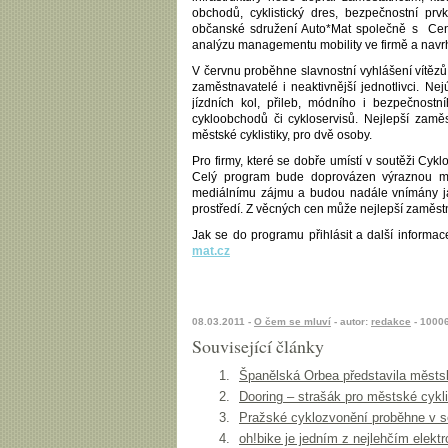
obchodů, cyklistický dres, bezpečnostní pr
občanské sdružení Auto*Mat společně s Cen
analýzu managementu mobility ve firmě a navrh
V červnu proběhne slavnostní vyhlášení vítě
zaměstnavatelé i neaktivnější jednotlivci. 
jízdních kol, přileb, módního i bezpečnos
cykloobchodů či cykloservisů. Nejlepší z
městské cyklistiky, pro dvě osoby.
Pro firmy, které se dobře umístí v soutěži Cy
Celý program bude doprovázen výraznou med
mediálnímu zájmu a budou nadále vnímány j
prostředí. Z věcných cen může nejlepší zaměstna
Jak se do programu přihlásit a další informa
mat.cz
08.03.2011 -
O čem se mluví
- autor:
redakce
- 1000
Související články
Španělská Orbea představila měst
Dooring – strašák pro městské cykl
Pražské cyklozvonění proběhne v s
oh!bike je jedním z nejlehčím elekt