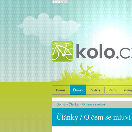
Domů
Články
Výlety
Rady
eSho
Domů
»
Články
»
O čem se mluví
Články / O čem se mluví