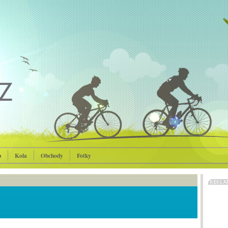
p
Kola
Obchody
Fotky