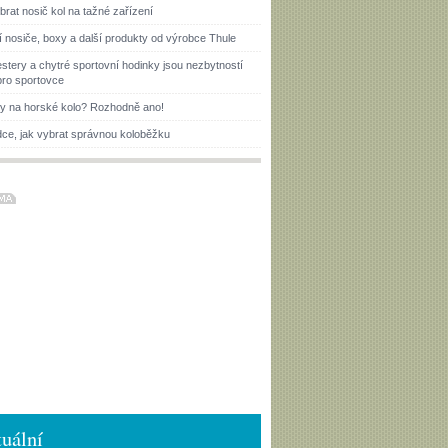
brat nosič kol na tažné zařízení
í nosiče, boxy a další produkty od výrobce Thule
estery a chytré sportovní hodinky jsou nezbytností
pro sportovce
ky na horské kolo? Rozhodně ano!
ce, jak vybrat správnou koloběžku
uální