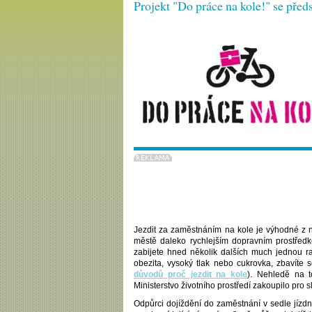
Projekt "Do práce na kole!" se před
Jezdit za zaměstnáním na kole je výhodné z n
městě daleko rychlejším dopravním prostředk
zabijete hned několik dalších much jednou ran
obezita, vysoký tlak nebo cukrovka, zbavíte s
důvodů proč jezdit na kole
). Nehledě na t
Ministerstvo životního prostředí zakoupilo pro
Odpůrci dojíždění do zaměstnání v sedle jízdn