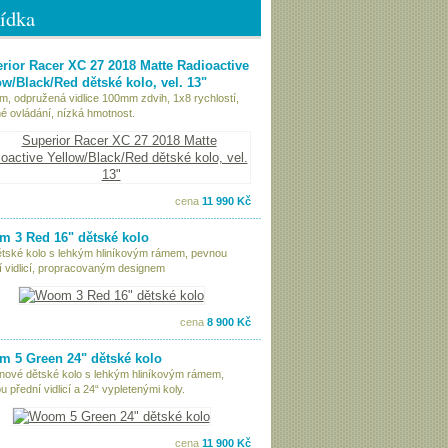
ídka
rior Racer XC 27 2018 Matte Radioactive
ow/Black/Red dětské kolo, vel. 13"
ám, odpružená vidlice 100mm zdvih, 1x8 rychlostí,
é ovládání, nízká hmotnost.
cena
11 990 Kč
 3 Red 16" dětské kolo
ětské kolo s lehkým hliníkovým rámem, pevnou
í vidlicí, propracovaným designem
cena
8 900 Kč
 5 Green 24" dětské kolo
nové dětské kolo s lehkým hliníkovým rámem,
 přední vidlicí a 24“ vypletenými koly.
cena
11 900 Kč