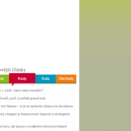
vější články
ety
Rady
Kola
Obchody
k v zimě: válce nebo trenažér?
ůvodů, proč si pořídit gravel kolo
 kol Yakima – to je ta správná výbava na dovolenou
ický chopper je budoucností úsporné a ekologické
a hory, tak pouze s kvalitními trekovými botami