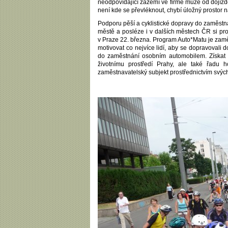
neodpovídající zázemí ve firmě může od dojížd
není kde se převléknout, chybí úložný prostor 
Podporu pěší a cyklistické dopravy do zaměstn
městě a posléze i v dalších městech ČR si prot
v Praze 22. března. Program Auto*Matu je zamě
motivovat co nejvíce lidí, aby se dopravovali
do zaměstnání osobním automobilem. Získat p
životnímu prostředí Prahy, ale také řadu 
zaměstnavatelský subjekt prostřednictvím svý