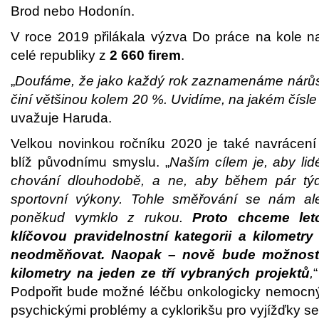
Brod nebo Hodonín.
V roce 2019 přilákala výzva Do práce na kole 
celé republiky z
2 660 firem
.
„
Doufáme, že jako každý rok zaznamenáme nárůst
činí většinou kolem 20 %. Uvidíme, na jakém čísle 
uvažuje Haruda.
Velkou novinkou ročníku 2020 je také navrácení
blíž původnímu smyslu. „
Naším cílem je, aby lid
chování dlouhodobě, a ne, aby během pár týd
sportovní výkony. Tohle směřování se nám ale
poněkud vymklo z rukou.
Proto chceme leto
klíčovou pravidelnostní kategorii a kilometr
neodměňovat. Naopak – nově bude možnost 
kilometry na jeden ze tří vybraných projektů
,
Podpořit bude možné léčbu onkologicky nemocných
psychickými problémy a cyklorikšu pro vyjížďky se