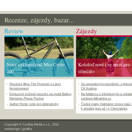
Recenze, zájezdy, bazar...
Review
Zájezdy
Nový cyklopočítač Mio Cyclo
Kololoď nově i ve verzi pro
200
silničáře
Recenze filmu The Program o Lanci
Za opravdovým poznáním: cyklozá
Armstrongovi
CK Kudrna
Exkluzivní kožené pouzdro na mobil Bellroy
Na Mallorcu s tréninkovým a rehabi
Elements Phone Pocket
centrem Alltraining.cz
Author Ronin: kolo pro dobrodruhy
České mapy Dalmácie znovu slaví
k dostání jsou už i v Chorvatsku
Copyright © Cycling Media s.r.o., 2011
webdesign
|
grafika