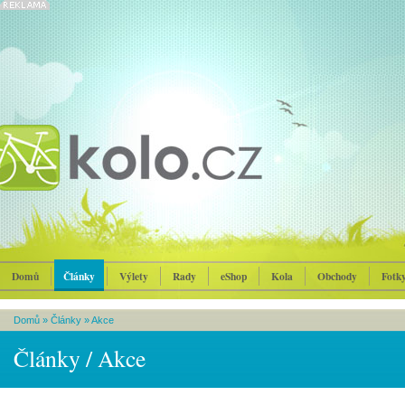
Domů
Články
Výlety
Rady
eShop
Kola
Obchody
Fotk
Domů
»
Články
»
Akce
Články / Akce