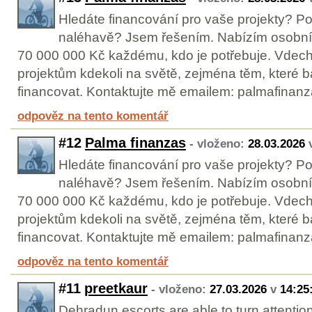
Hledáte financování pro vaše projekty? Po
naléhavě? Jsem řešením. Nabízím osobní
70 000 000 Kč každému, kdo je potřebuje. Vdech
projektům kdekoli na světě, zejména těm, které b
financovat. Kontaktujte mě emailem: palmafina
odpověz na tento komentář
#12
Palma finanzas
- vloženo:
28.03.2026
Hledáte financování pro vaše projekty? Po
naléhavě? Jsem řešením. Nabízím osobní
70 000 000 Kč každému, kdo je potřebuje. Vdech
projektům kdekoli na světě, zejména těm, které b
financovat. Kontaktujte mě emailem: palmafina
odpověz na tento komentář
#11
preetkaur
- vloženo:
27.03.2026
v
14:25
Dehradun escorts are able to turn attention