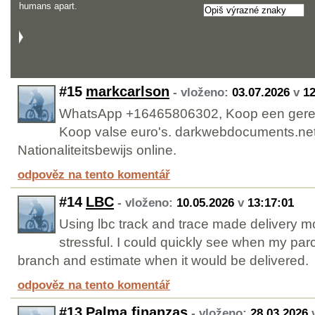
#15
markcarlson
- vloženo:
03.07.2026
v
12
WhatsApp +16465806302, Koop een geregis
Koop valse euro's. darkwebdocuments.net.
Nationaliteitsbewijs online.
odpověz na tento komentář
#14
LBC
- vloženo:
10.05.2026
v
13:17:01
Using lbc track and trace made delivery mo
stressful. I could quickly see when my par
branch and estimate when it would be delivered.
odpověz na tento komentář
#13
Palma finanzas
- vloženo:
28.03.2026