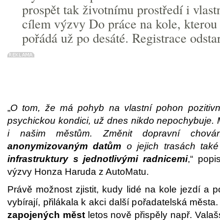
prospět tak životnímu prostředí i vlast
cílem výzvy Do práce na kole, ktero
pořádá už po desáté. Registrace odstar
„
O tom, že
má
pohyb na vlastní pohon pozitivn
psychickou kondici, už dnes nikdo nepochybuje.
i našim městům.
Změnit dopravní chov
anonymizovaným datům
o jejich trasách také
infrastruktury s jednotlivými radnicemi
,“ popi
výzvy Honza Haruda z AutoMatu.
Právě možnost zjistit, kudy lidé na kole jezdí a 
vybírají, přilákala k akci další pořadatelská měs
zapojených měst
letos nově přispěly např. Valaš