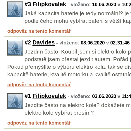
#3
Filipkovalek
- vloženo:
10.06.2020
v
10:
Jaká kapacita baterie je tedy normální? j
podle čeho mohu vybírat baterii s větší ka
odpověz na tento komentář
#2
Davides
- vloženo:
08.06.2020
v
02:31:46
Jezdím často. Koupil jsem si elektro kolo 
podstatě jsem přestal jezdit autem. Pořád 
Pokud přemýšlíte o výběru elektro kola, tak se dí
kapacitě baterie, kvalitě motorku a kvalitě ostat
odpověz na tento komentář
#1
Filipkovalek
- vloženo:
03.06.2020
v
11:
Jezdíte často na elektro kole? dokážete mi
elektro kolo vybírat prosím?
odpověz na tento komentář