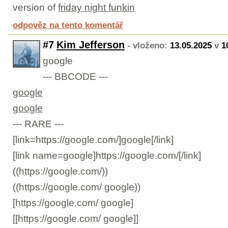
version of
friday night funkin
odpověz na tento komentář
#7
Kim Jefferson
- vloženo:
13.05.2025
v
1
google
--- BBCODE ---
google
google
--- RARE ---
[link=https://google.com/]google[/link]
[link name=google]https://google.com/[/link]
((https://google.com/))
((https://google.com/ google))
[https://google.com/ google]
[[https://google.com/ google]]