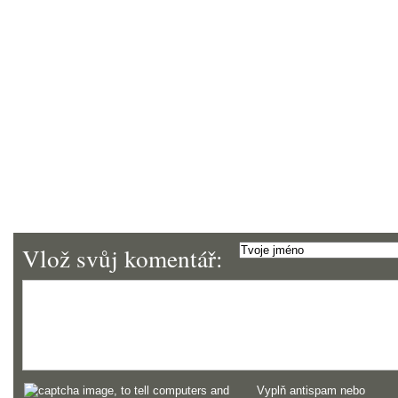
Vlož svůj komentář:
Vyplň antispam nebo