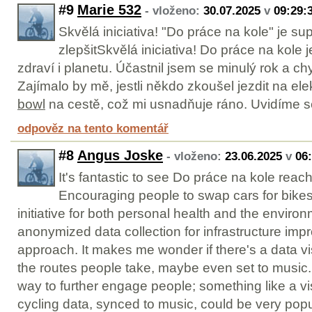
#9
Marie 532
- vloženo:
30.07.2025
v
09:29:
Skvělá iniciativa! "Do práce na kole" je su
zlepšitSkvělá iniciativa! Do práce na kole 
zdraví i planetu. Účastnil jsem se minulý rok a chy
Zajímalo by mě, jestli někdo zkoušel jezdit na el
bowl
na cestě, což mi usnadňuje ráno. Uvidíme s
odpověz na tento komentář
#8
Angus Joske
- vloženo:
23.06.2025
v
06
It's fantastic to see Do práce na kole reach
Encouraging people to swap cars for bikes 
initiative for both personal health and the enviro
anonymized data collection for infrastructure imp
approach. It makes me wonder if there's a data v
the routes people take, maybe even set to music.
way to further engage people; something like a vi
cycling data, synced to music, could be very popul