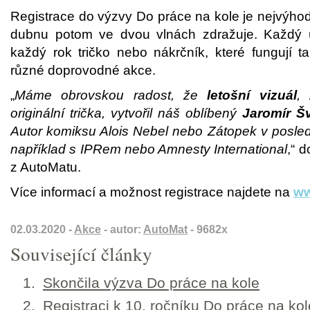
Registrace do výzvy Do práce na kole je nejvýho
dubnu potom ve dvou vlnách zdražuje. Každý ú
každý rok tričko nebo nákrčník, které fungují 
různé doprovodné akce.
„
Máme obrovskou radost, že
letošní vizuál
,
originální trička, vytvořil náš oblíbený
Jaromír Š
Autor komiksu Alois Nebel nebo Zátopek v posle
například s IPRem nebo Amnesty International
,“ 
z AutoMatu.
Více informací a možnost registrace najdete na
ww
02.03.2020 -
Akce
- autor:
AutoMat
- 9682x
Související články
Skončila výzva Do práce na kole
Registraci k 10. ročníku Do práce na ko