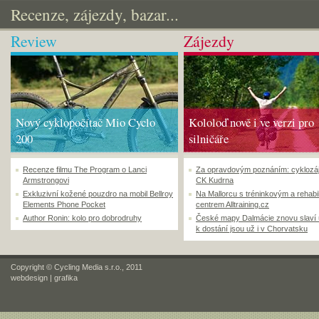
Recenze, zájezdy, bazar...
Review
Zájezdy
Nový cyklopočítač Mio Cyclo
Kololoď nově i ve verzi pro
200
silničáře
Recenze filmu The Program o Lanci
Za opravdovým poznáním: cyklozá
Armstrongovi
CK Kudrna
Exkluzivní kožené pouzdro na mobil Bellroy
Na Mallorcu s tréninkovým a rehabi
Elements Phone Pocket
centrem Alltraining.cz
Author Ronin: kolo pro dobrodruhy
České mapy Dalmácie znovu slaví
k dostání jsou už i v Chorvatsku
Copyright © Cycling Media s.r.o., 2011
webdesign
|
grafika