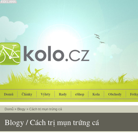
Domů
Články
Výlety
Rady
eShop
Kola
Obchody
Fotk
Domů
»
Blogy
»
Cách trị mụn trứng cá
Blogy / Cách trị mụn trứng cá