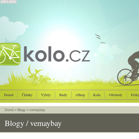
Domů
Články
Výlety
Rady
eShop
Kola
Obchody
Fotk
Domů
»
Blogy
»
vemaybay
Blogy / vemaybay