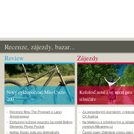
Recenze, zájezdy, bazar...
Review
Zájezdy
Nový cyklopočítač Mio Cyclo
Kololoď nově i ve verzi pro
200
silničáře
Recenze filmu The Program o Lanci
Za opravdovým poznáním: cyklozá
Armstrongovi
CK Kudrna
Exkluzivní kožené pouzdro na mobil Bellroy
Na Mallorcu s tréninkovým a rehabi
Elements Phone Pocket
centrem Alltraining.cz
Author Ronin: kolo pro dobrodruhy
České mapy Dalmácie znovu slaví