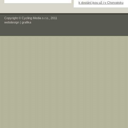
k dostání jsou už i v Chorvatsku
Copyright © Cycling Media s.r.o., 2011
webdesign
|
grafika