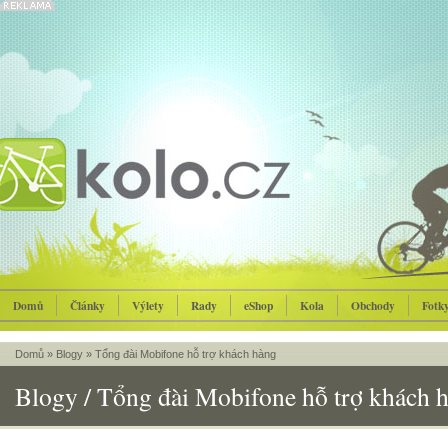
Domů
Články
Výlety
Rady
eShop
Kola
Obchody
Fotk
Domů
»
Blogy
»
Tổng đài Mobifone hỗ trợ khách hàng
Blogy / Tổng đài Mobifone hỗ trợ khách 