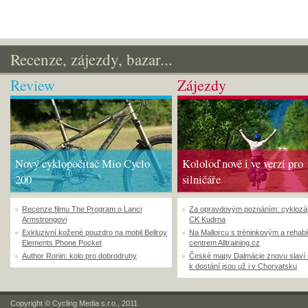
Recenze, zájezdy, bazar...
Review
Zájezdy
Nový cyklopočítač Mio Cyclo
Kololoď nově i ve verzi pro
200
silničáře
Recenze filmu The Program o Lanci
Za opravdovým poznáním: cyklozá
Armstrongovi
CK Kudrna
Exkluzivní kožené pouzdro na mobil Bellroy
Na Mallorcu s tréninkovým a rehabi
Elements Phone Pocket
centrem Alltraining.cz
Author Ronin: kolo pro dobrodruhy
České mapy Dalmácie znovu slaví
k dostání jsou už i v Chorvatsku
Copyright © Cycling Media s.r.o., 2011