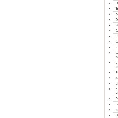
D
T
d
D
3
C
h
C
K
C
h
t
c
T
S
p
K
k
P
n
d
t