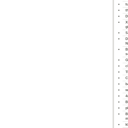
t
t
D
X
g
S
D
N
B
s
G
c
T
C
b
w
4
B
p
B
m
k