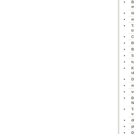
B
m
t
m
T
t
C
Đ
B
S
t
K
t
D
m
v
Đ
N
T
v
d
p
D