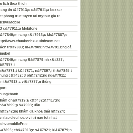
u lich thoa thich
rang tin t&#7913;c c&#7911;a bexxar
at phong truc tuyen tai mytour gia re
ichvuMobile
G c&#7911;a Mobifone
&#7849;m nang s&#7913;c kh&#7887;e
ttp://www.chuabenhxuattinhsom.net
ách tr&#7883; m&#7909;n tr&#7913;ng cá
ingbel
&#7849;m nang B&#7879;nh x&#227;
&#7897;i
hi&#7871;t k&#7871; n&#7897;i th&#7845;t
hung c&#432; 3 ph&#242;ng ng&#7911;
in t&#7913;c vi&#7877;n thông
port
hungkhanh
hám ch&#7919;a x&#432;&#417;ng
h&#7899;p &#7903; đâu
h&#242;ng khám đa khoa thái h&#224;
en lap dieu hoa o vi tri nao tot nhat
ichvumobileFree
&#7893; ch&#7913;c s&#7921; ki&#7879;n