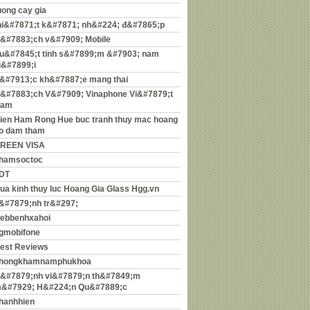
uong cay gia
hi&#7871;t k&#7871; nh&#224; đ&#7865;p
&#7883;ch v&#7909; Mobile
u&#7845;t tinh s&#7899;m &#7903; nam
i&#7899;i
&#7913;c kh&#7887;e mang thai
&#7883;ch V&#7909; Vinaphone Vi&#7879;t
am
ien Ham Rong Hue buc tranh thuy mac hoang
o dam tham
REEN VISA
hamsoctoc
DT
ua kinh thuy luc Hoang Gia Glass Hgg.vn
&#7879;nh tr&#297;
ebbenhxahoi
gmobifone
est Reviews
hongkhamnamphukhoa
&#7879;nh vi&#7879;n th&#7849;m
&#7929; H&#224;n Qu&#7889;c
hanhhien