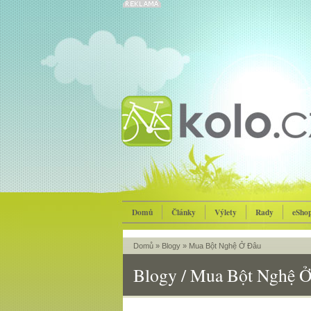
Domů
Články
Výlety
Rady
eSho
Domů
»
Blogy
»
Mua Bột Nghệ Ở Đâu
Blogy / Mua Bột Nghệ 