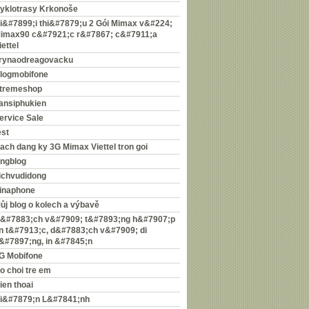
yklotrasy Krkonoše
i&#7899;i thi&#7879;u 2 Gói Mimax v&#224;
imax90 c&#7921;c r&#7867; c&#7911;a
iettel
rynaodreagovacku
logmobifone
tremeshop
ansiphukien
ervice Sale
est
ach dang ky 3G Mimax Viettel tron goi
ingblog
ichvudidong
inaphone
ůj blog o kolech a výbavě
&#7883;ch v&#7909; t&#7893;ng h&#7907;p
in t&#7913;c, d&#7883;ch v&#7909; di
&#7897;ng, in &#7845;n
G Mobifone
o choi tre em
ien thoai
i&#7879;n L&#7841;nh