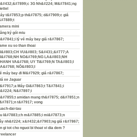
&#432;&#7899;c 3G Nh&#224; M&#7841;ng
iettel
áy t&#7853;p th&#7875; d&#7909;c giá
&#7889;t
amera mini
ăng ký gói miu
&#7841;i lý vé máy bay giá r&#7867;
ame xu so than thoai
I&#803;CH VU&#803; S&#431;&#777;A
I&#768;NH NO&#769;NG LA&#803;NH
HANH VA&#768; UY TI&#769;N TA&#803;I
A&#768; NÔ&#803;I
é máy bay đi M&#7929; giá r&#7867;
iá xe Jaguar
&#7917;a Máy Gi&#7863;t T&#7841;i
&#224; N&#7897;i
&#7855;t amidan mang th&#7875; d&#7851;n
&#7871;n t&#7917; vong
uach-dai-tau
u l&#7883;ch m&#7885;i mi&#7873;n
ây nh&#224; x&#432;&#7903;ng giá r&#7867;
n gi tot cho nguoi bi thoat vi dia dem ?
reelancer