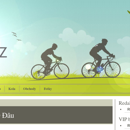
p
Kola
Obchody
Fotky
Reda
R
Ở Đâu
VIP 
R