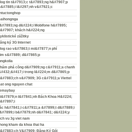
log tin t&#7913;c t&#7893;ng h&#7907;p
&#7885;i l&#297;nh v&#7921;c
intuctonghop
aihongnga
&#7893;ng đ&#224;i Mobifone h&#7895;
r&#7907; khách h&#224;ng
yklistické zážitky
ăng ký 3G Internet
log rao v&#7863;t mi&#7877;n phí
im s&#7889; đ&#7865;p
ungkolia
hám phá công d&#7909;ng c&#7911;a chanh
&#432;&#417;i trong l&#224;m đ&#7865;p
&#7883;ch v&#7909; 3G c&#7911;a Viettel
at ong nguyen chat
emaybay
i&#7879;n l&#7841;nh Bách Khoa H&#224;
&#7897;i
ác h&#7841;i c&#7911;a &#7899;t đ&#7889;i
&#7899;i b&#7879;nh d&#7841; d&#224;y
ich vu 3g viet nam
hong kham da khoa thai ha
&#7883;ch V&#7909; Đăng Ký Gói