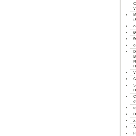
C
V
M
t
c
Đ
Đ
g
D
B
N
H
V
G
S
H
C
đ
q
D
x
A
F