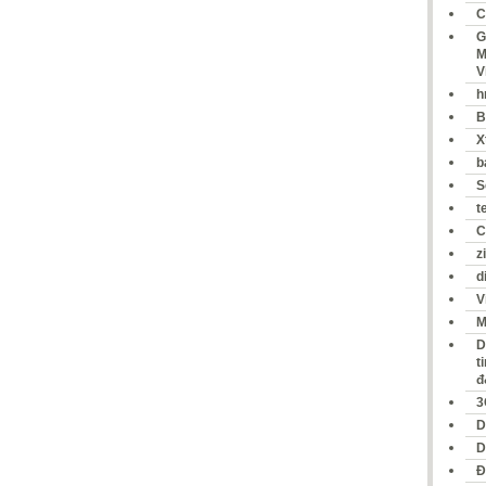
C
G
M
V
h
B
X
b
S
t
C
z
d
V
M
D
t
đ
3
D
D
Đ