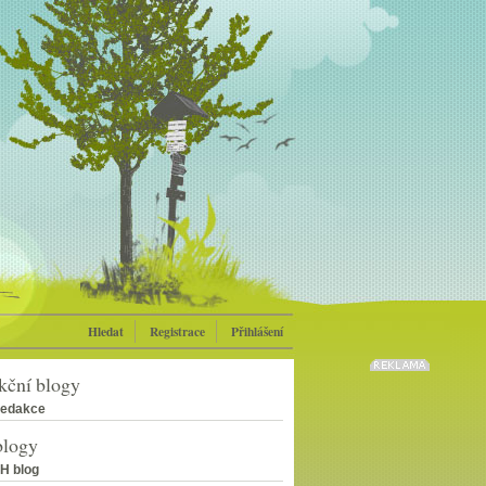
Hledat
Registrace
Přihlášení
kční blogy
edakce
blogy
H blog