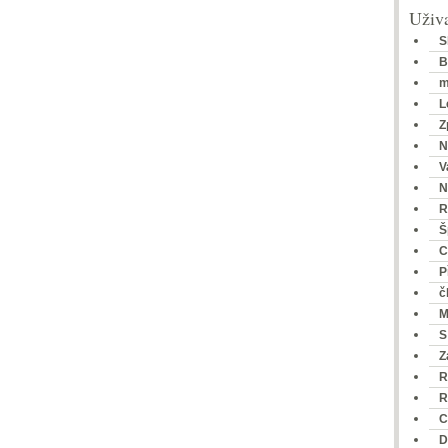
Uživa
S
B
m
L
Z
N
V
N
R
Š
C
P
č
M
S
Z
R
R
C
D