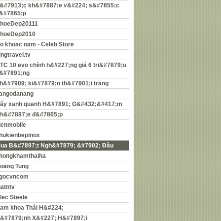
&#7913;c kh&#7887;e v&#224; s&#7855;c
&#7865;p
hoeDep20111
hoeDep2010
o khoac nam - Celeb Store
ingtravel.tv
TC 10 evo chính h&#227;ng giá 6 tri&#7879;u
&#7891;ng
h&#7909; ki&#7879;n th&#7901;i trang
angodanang
ây xanh quanh H&#7891; G&#432;&#417;m
h&#7887;e đ&#7865;p
ienmobile
hukienbepinox
ua B&#7897;t Ngh&#7879; &#7902; Đâu
hongkhamthaiha
oang Tung
gocvncom
uatntv
lec Steele
am khoa Thái H&#224;
&#7879;nh X&#227; H&#7897;i