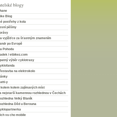
telské blogy
hane
ike Blog
é postřehy z kola
esní pěšiny
právy
a vyjížďce za šťastným znamením
andr po Evropě
a Pohodu
adek / etbikez.com
patný výběr cyklotrasy
yklofanda
řestavba na elektrokolo
lánky
atti-y
 kolem kolem zajímavých míst
a nejstarší kamennou rozhlednou v Čechách
ozhledna Velký Blaník
ozhledna Děd u Berouna
yklopartnerka
ich vu cho mobile