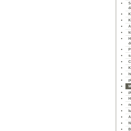
S
đ
K
K
A
k
H
đ
P
s
C
K
h
p
M
p
H
n
l
A
N
B