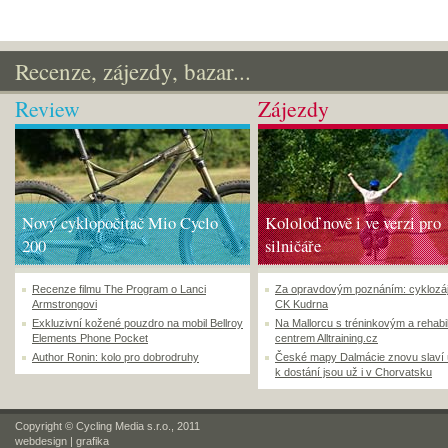
Recenze, zájezdy, bazar...
Review
Zájezdy
Nový cyklopočítač Mio Cyclo
Kololoď nově i ve verzi pro
200
silničáře
Recenze filmu The Program o Lanci
Za opravdovým poznáním: cyklozá
Armstrongovi
CK Kudrna
Exkluzivní kožené pouzdro na mobil Bellroy
Na Mallorcu s tréninkovým a rehabi
Elements Phone Pocket
centrem Alltraining.cz
Author Ronin: kolo pro dobrodruhy
České mapy Dalmácie znovu slaví
k dostání jsou už i v Chorvatsku
Copyright © Cycling Media s.r.o., 2011
webdesign
|
grafika