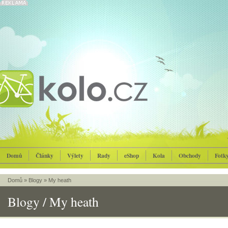
Domů
Články
Výlety
Rady
eShop
Kola
Obchody
Fotk
Domů
»
Blogy
»
My heath
Blogy / My heath