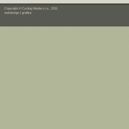
Copyright © Cycling Media s.r.o., 2011
webdesign
|
grafika