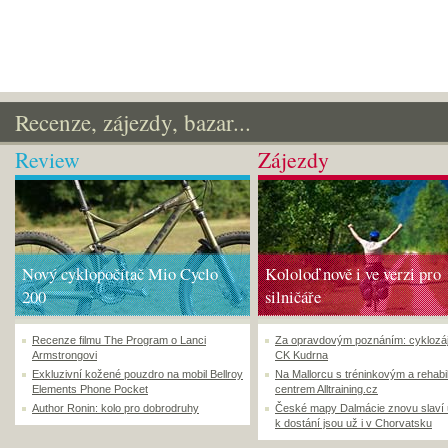
Recenze, zájezdy, bazar...
Review
Zájezdy
Nový cyklopočítač Mio Cyclo
Kololoď nově i ve verzi pro
200
silničáře
Recenze filmu The Program o Lanci
Za opravdovým poznáním: cyklozá
Armstrongovi
CK Kudrna
Exkluzivní kožené pouzdro na mobil Bellroy
Na Mallorcu s tréninkovým a rehabi
Elements Phone Pocket
centrem Alltraining.cz
Author Ronin: kolo pro dobrodruhy
České mapy Dalmácie znovu slaví
k dostání jsou už i v Chorvatsku