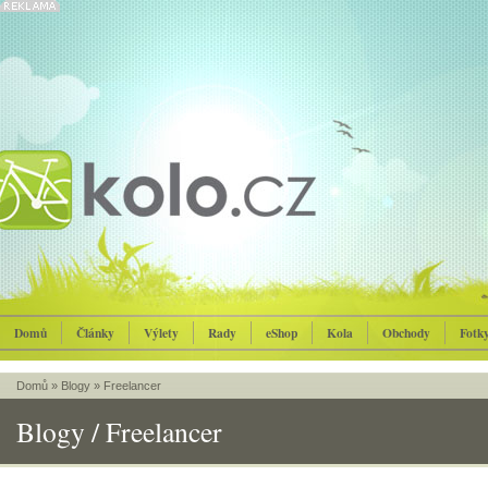
Domů
Články
Výlety
Rady
eShop
Kola
Obchody
Fotk
Domů
»
Blogy
»
Freelancer
Blogy / Freelancer