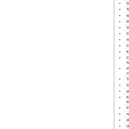
D
T
d
D
3
C
h
C
K
C
h
t
c
T
S
p
K
k
P
n
d
t