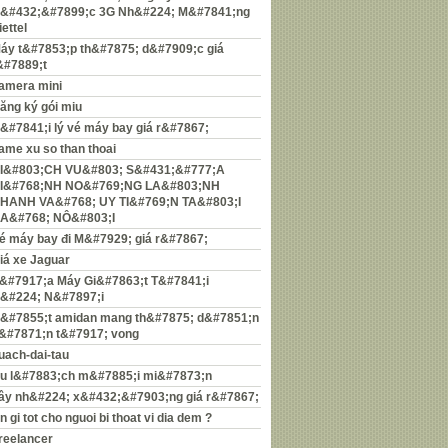
&#432;&#7899;c 3G Nh&#224; M&#7841;ng
iettel
áy t&#7853;p th&#7875; d&#7909;c giá
&#7889;t
amera mini
ăng ký gói miu
&#7841;i lý vé máy bay giá r&#7867;
ame xu so than thoai
I&#803;CH VU&#803; S&#431;&#777;A
I&#768;NH NO&#769;NG LA&#803;NH
HANH VA&#768; UY TI&#769;N TA&#803;I
A&#768; NÔ&#803;I
é máy bay đi M&#7929; giá r&#7867;
iá xe Jaguar
&#7917;a Máy Gi&#7863;t T&#7841;i
&#224; N&#7897;i
&#7855;t amidan mang th&#7875; d&#7851;n
&#7871;n t&#7917; vong
uach-dai-tau
u l&#7883;ch m&#7885;i mi&#7873;n
ây nh&#224; x&#432;&#7903;ng giá r&#7867;
n gi tot cho nguoi bi thoat vi dia dem ?
reelancer