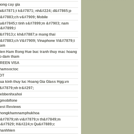
uong cay gia
hi&#7871;t k&#7871; nh&#224; đ&#7865;p
&#7883;ch v&#7909; Mobile
u&#7845;t tinh s&#7899;m &#7903; nam
i&#7899;i
&#7913;c kh&#7887;e mang thai
&#7883;ch V&#7909; Vinaphone Vi&#7879;t
am
ien Ham Rong Hue buc tranh thuy mac hoang
o dam tham
REEN VISA
hamsoctoc
DT
ua kinh thuy luc Hoang Gia Glass Hgg.vn
&#7879;nh tr&#297;
ebbenhxahoi
gmobifone
est Reviews
hongkhamnamphukhoa
&#7879;nh vi&#7879;n th&#7849;m
&#7929; H&#224;n Qu&#7889;c
hanhhien