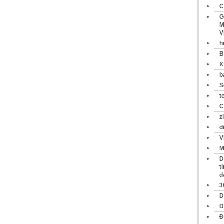
C
G
M
V
h
B
X
b
S
t
C
z
d
V
M
D
t
đ
3
D
D
Đ