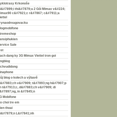
yklotrasy Krkonoše
i&#7899;i thi&#7879;u 2 Gói Mimax v&#224;
imax90 c&#7921;c r&#7867; c&#7911;a
iettel
rynaodreagovacku
logmobifone
tremeshop
ansiphukien
ervice Sale
est
ach dang ky 3G Mimax Viettel tron goi
ingblog
ichvudidong
inaphone
ůj blog o kolech a výbavě
&#7883;ch v&#7909; t&#7893;ng h&#7907;p
in t&#7913;c, d&#7883;ch v&#7909; di
&#7897;ng, in &#7845;n
G Mobifone
o choi tre em
ien thoai
i&#7879;n L&#7841;nh