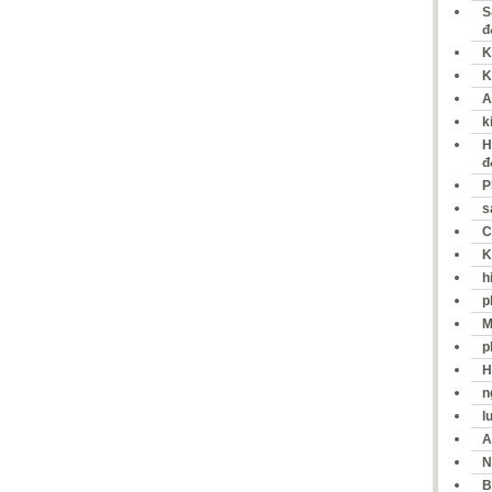
S
đ
K
K
A
k
H
đ
P
s
C
K
h
p
M
p
H
n
l
A
N
B