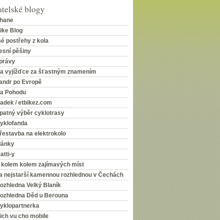
telské blogy
hane
ike Blog
é postřehy z kola
esní pěšiny
právy
a vyjížďce za šťastným znamením
andr po Evropě
a Pohodu
adek / etbikez.com
patný výběr cyklotrasy
yklofanda
řestavba na elektrokolo
lánky
atti-y
 kolem kolem zajímavých míst
a nejstarší kamennou rozhlednou v Čechách
ozhledna Velký Blaník
ozhledna Děd u Berouna
yklopartnerka
ich vu cho mobile