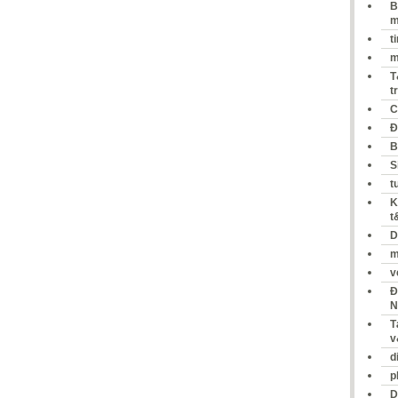
B
m
t
m
T
t
C
Đ
B
S
t
K
t
D
m
v
Đ
N
T
v
d
p
D