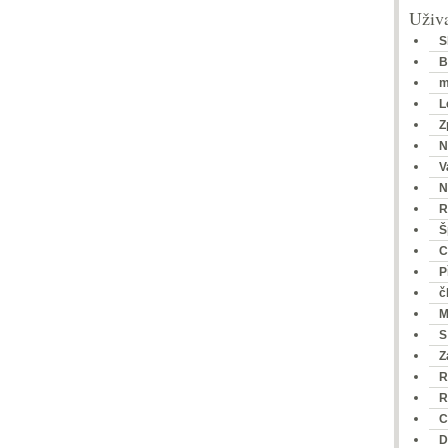
Uživa
S
B
m
L
Z
N
V
N
R
Š
C
P
č
M
S
Z
R
R
C
D