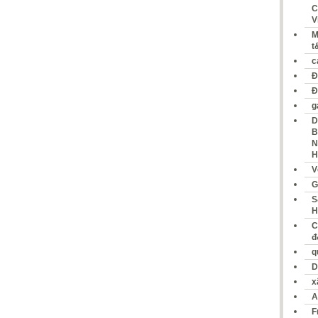
C
V
M
t
c
Đ
Đ
g
D
B
N
H
V
G
S
H
C
đ
q
D
x
A
F