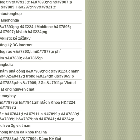
log tin t&#7913;c t&#7893;ng h&#7907;p
&#7885;i l&#297;nh v&#7921;c
intuctonghop
aihongnga
&#7893;ng đ&#224;i Mobifone h&#7895;
r&#7907; khách h&#224;ng
yklistické zážitky
ăng ký 3G Internet
log rao v&#7863;t mi&#7877;n phí
im s&#7889; đ&#7865;p
ungkolia
hám phá công d&#7909;ng c&#7911;a chanh
&#432;&#417;i trong l&#224;m đ&#7865;p
&#7883;ch v&#7909; 3G c&#7911;a Viettel
at ong nguyen chat
emaybay
i&#7879;n l&#7841;nh Bách Khoa H&#224;
&#7897;i
ác h&#7841;i c&#7911;a &#7899;t đ&#7889;i
&#7899;i b&#7879;nh d&#7841; d&#224;y
ich vu 3g viet nam
hong kham da khoa thai ha
&#7883;ch V&#7909; Đăng Ký Gói