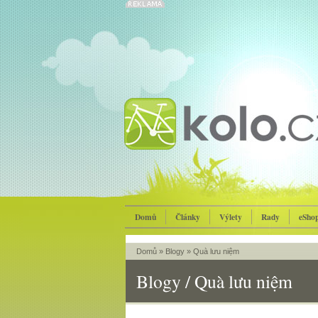
Domů
Články
Výlety
Rady
eSho
Domů
»
Blogy
»
Quà lưu niệm
Blogy / Quà lưu niệm