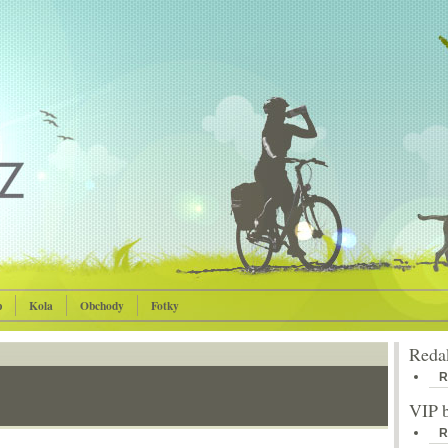
p
Kola
Obchody
Fotky
Reda
R
VIP 
R