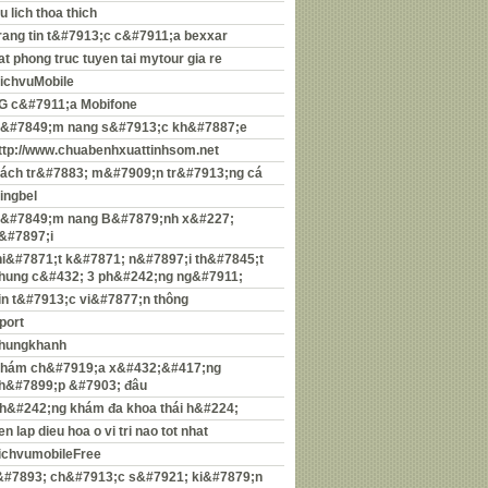
u lich thoa thich
rang tin t&#7913;c c&#7911;a bexxar
at phong truc tuyen tai mytour gia re
ichvuMobile
G c&#7911;a Mobifone
&#7849;m nang s&#7913;c kh&#7887;e
ttp://www.chuabenhxuattinhsom.net
ách tr&#7883; m&#7909;n tr&#7913;ng cá
ingbel
&#7849;m nang B&#7879;nh x&#227;
&#7897;i
hi&#7871;t k&#7871; n&#7897;i th&#7845;t
hung c&#432; 3 ph&#242;ng ng&#7911;
in t&#7913;c vi&#7877;n thông
port
hungkhanh
hám ch&#7919;a x&#432;&#417;ng
h&#7899;p &#7903; đâu
h&#242;ng khám đa khoa thái h&#224;
en lap dieu hoa o vi tri nao tot nhat
ichvumobileFree
&#7893; ch&#7913;c s&#7921; ki&#7879;n