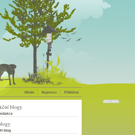
Hledat
Registrace
Přihlášení
kční blogy
edakce
blogy
H blog