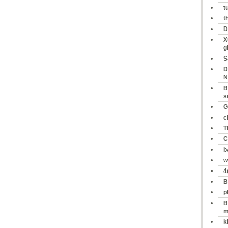
t
t
D
X
g
S
D
N
B
s
G
c
T
C
b
w
4
B
p
B
m
k