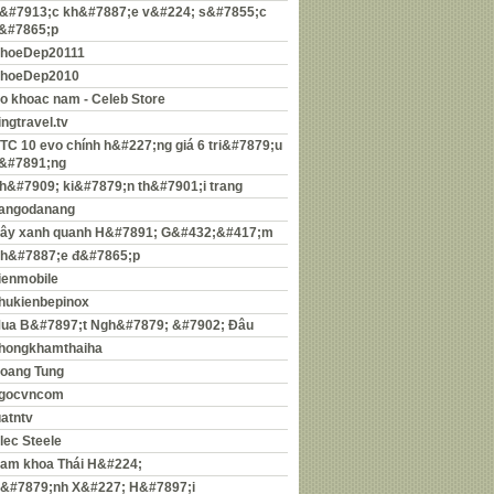
&#7913;c kh&#7887;e v&#224; s&#7855;c
&#7865;p
hoeDep20111
hoeDep2010
o khoac nam - Celeb Store
ingtravel.tv
TC 10 evo chính h&#227;ng giá 6 tri&#7879;u
&#7891;ng
h&#7909; ki&#7879;n th&#7901;i trang
angodanang
ây xanh quanh H&#7891; G&#432;&#417;m
h&#7887;e đ&#7865;p
ienmobile
hukienbepinox
ua B&#7897;t Ngh&#7879; &#7902; Đâu
hongkhamthaiha
oang Tung
gocvncom
uatntv
lec Steele
am khoa Thái H&#224;
&#7879;nh X&#227; H&#7897;i