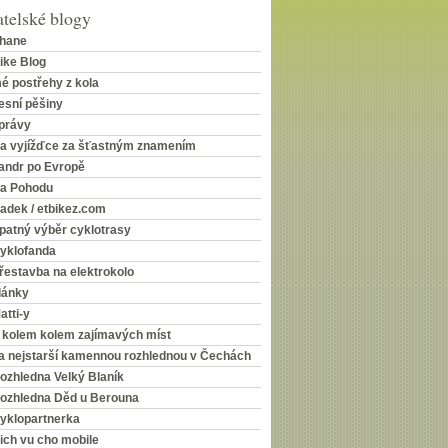
telské blogy
hane
ike Blog
é postřehy z kola
esní pěšiny
právy
a vyjížďce za šťastným znamením
andr po Evropě
a Pohodu
adek / etbikez.com
patný výběr cyklotrasy
yklofanda
řestavba na elektrokolo
lánky
atti-y
 kolem kolem zajímavých míst
a nejstarší kamennou rozhlednou v Čechách
ozhledna Velký Blaník
ozhledna Děd u Berouna
yklopartnerka
ich vu cho mobile