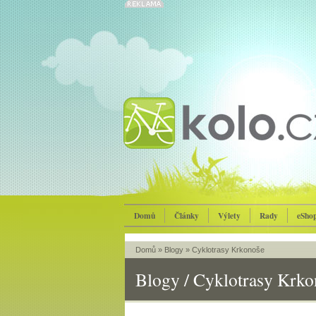
Domů
Články
Výlety
Rady
eSho
Domů
»
Blogy
»
Cyklotrasy Krkonoše
Blogy / Cyklotrasy Krko