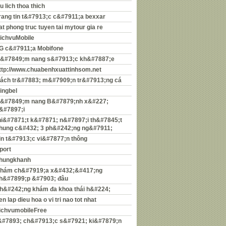
u lich thoa thich
rang tin t&#7913;c c&#7911;a bexxar
at phong truc tuyen tai mytour gia re
ichvuMobile
G c&#7911;a Mobifone
&#7849;m nang s&#7913;c kh&#7887;e
ttp://www.chuabenhxuattinhsom.net
ách tr&#7883; m&#7909;n tr&#7913;ng cá
ingbel
&#7849;m nang B&#7879;nh x&#227;
&#7897;i
hi&#7871;t k&#7871; n&#7897;i th&#7845;t
hung c&#432; 3 ph&#242;ng ng&#7911;
in t&#7913;c vi&#7877;n thông
port
hungkhanh
hám ch&#7919;a x&#432;&#417;ng
h&#7899;p &#7903; đâu
h&#242;ng khám đa khoa thái h&#224;
en lap dieu hoa o vi tri nao tot nhat
ichvumobileFree
&#7893; ch&#7913;c s&#7921; ki&#7879;n