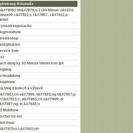
yklotrasy Krkonoše
i&#7899;i thi&#7879;u 2 Gói Mimax v&#224;
imax90 c&#7921;c r&#7867; c&#7911;a
iettel
rynaodreagovacku
logmobifone
tremeshop
ansiphukien
ervice Sale
est
ach dang ky 3G Mimax Viettel tron goi
ingblog
ichvudidong
inaphone
ůj blog o kolech a výbavě
&#7883;ch v&#7909; t&#7893;ng h&#7907;p
in t&#7913;c, d&#7883;ch v&#7909; di
&#7897;ng, in &#7845;n
G Mobifone
o choi tre em
ien thoai
i&#7879;n L&#7841;nh