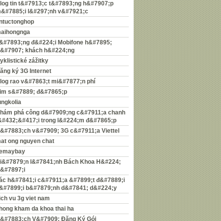
log tin t&#7913;c t&#7893;ng h&#7907;p
&#7885;i l&#297;nh v&#7921;c
intuctonghop
aihongnga
&#7893;ng đ&#224;i Mobifone h&#7895;
r&#7907; khách h&#224;ng
yklistické zážitky
ăng ký 3G Internet
log rao v&#7863;t mi&#7877;n phí
im s&#7889; đ&#7865;p
ungkolia
hám phá công d&#7909;ng c&#7911;a chanh
&#432;&#417;i trong l&#224;m đ&#7865;p
&#7883;ch v&#7909; 3G c&#7911;a Viettel
at ong nguyen chat
emaybay
i&#7879;n l&#7841;nh Bách Khoa H&#224;
&#7897;i
ác h&#7841;i c&#7911;a &#7899;t đ&#7889;i
&#7899;i b&#7879;nh d&#7841; d&#224;y
ich vu 3g viet nam
hong kham da khoa thai ha
&#7883;ch V&#7909; Đăng Ký Gói