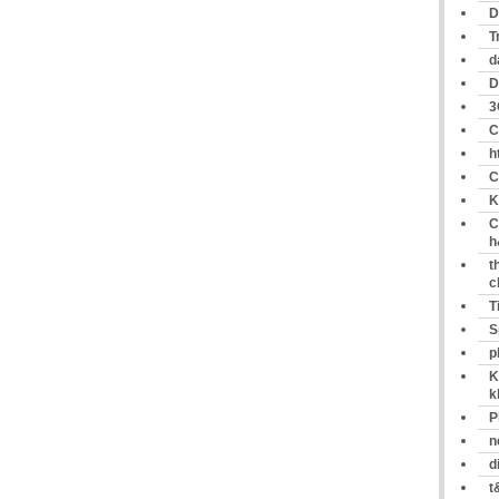
D
T
d
D
3
C
h
C
K
C
h
t
c
T
S
p
K
k
P
n
d
t