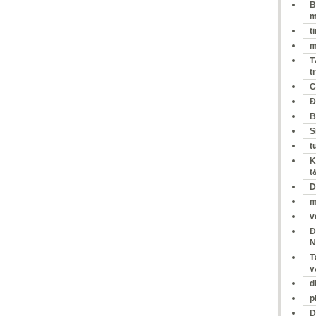
B
m
t
m
T
t
C
Đ
B
S
t
K
t
D
m
v
Đ
N
T
v
d
p
D