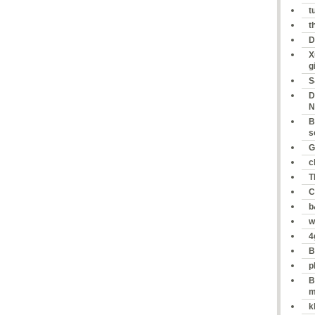
t
t
D
X
g
S
D
N
B
s
G
c
T
C
b
w
4
B
p
B
m
k