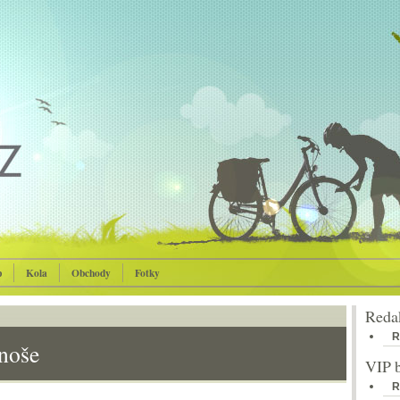
p
Kola
Obchody
Fotky
Reda
R
noše
VIP 
R