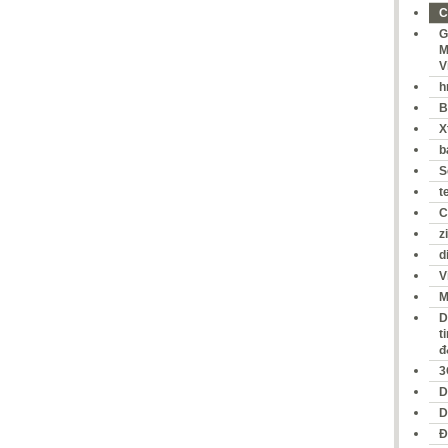
C
G
M
V
h
B
X
b
S
t
C
z
d
V
M
D
t
đ
3
D
D
Đ