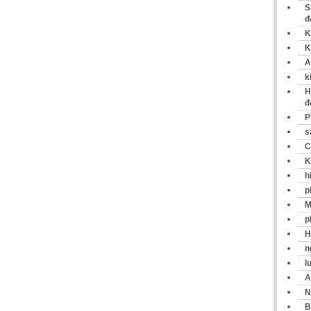
S
đ
K
K
A
k
H
đ
P
s
C
K
h
p
M
p
H
n
l
A
N
B