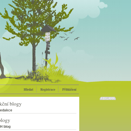
Hledat
Registrace
Přihlášení
kční blogy
edakce
blogy
H blog