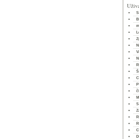
Uživa
S
B
m
L
Z
N
V
N
R
Š
C
P
č
M
S
Z
R
R
C
D