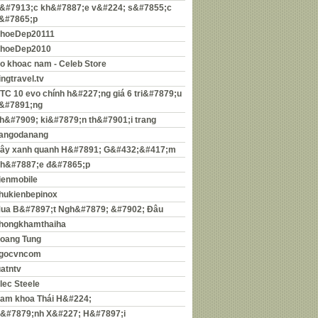
&#7913;c kh&#7887;e v&#224; s&#7855;c
&#7865;p
hoeDep20111
hoeDep2010
o khoac nam - Celeb Store
ingtravel.tv
TC 10 evo chính h&#227;ng giá 6 tri&#7879;u
&#7891;ng
h&#7909; ki&#7879;n th&#7901;i trang
angodanang
ây xanh quanh H&#7891; G&#432;&#417;m
h&#7887;e đ&#7865;p
ienmobile
hukienbepinox
ua B&#7897;t Ngh&#7879; &#7902; Đâu
hongkhamthaiha
oang Tung
gocvncom
uatntv
lec Steele
am khoa Thái H&#224;
&#7879;nh X&#227; H&#7897;i