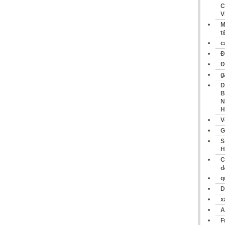
C
V
M
t
c
Đ
Đ
g
D
B
N
H
V
G
S
H
C
đ
q
D
x
A
F