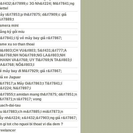
&#432;&#7899;c 3G Nh&#224; M&#7841;ng
iettel
áy t&#7853;p th&#7875; d&#7909;c giá
&#7889;t
amera mini
ăng ký gói miu
&#7841;i lý vé máy bay giá r&#7867;
ame xu so than thoai
I&#803;CH VU&#803; S&#431;&#777;A
I&#768;NH NO&#769;NG LA&#803;NH
HANH VA&#768; UY TI&#769;N TA&#803;I
A&#768; NÔ&#803;I
é máy bay đi M&#7929; giá r&#7867;
iá xe Jaguar
&#7917;a Máy Gi&#7863;t T&#7841;i
&#224; N&#7897;i
&#7855;t amidan mang th&#7875; d&#7851;n
&#7871;n t&#7917; vong
uach-dai-tau
u l&#7883;ch m&#7885;i mi&#7873;n
ây nh&#224; x&#432;&#7903;ng giá r&#7867;
n gi tot cho nguoi bi thoat vi dia dem ?
reelancer