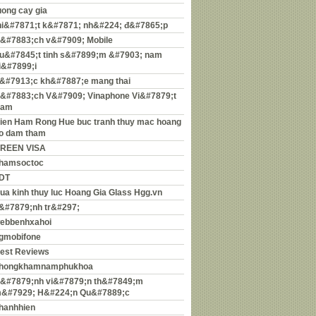
uong cay gia
hi&#7871;t k&#7871; nh&#224; đ&#7865;p
&#7883;ch v&#7909; Mobile
u&#7845;t tinh s&#7899;m &#7903; nam
i&#7899;i
&#7913;c kh&#7887;e mang thai
&#7883;ch V&#7909; Vinaphone Vi&#7879;t
am
ien Ham Rong Hue buc tranh thuy mac hoang
o dam tham
REEN VISA
hamsoctoc
DT
ua kinh thuy luc Hoang Gia Glass Hgg.vn
&#7879;nh tr&#297;
ebbenhxahoi
gmobifone
est Reviews
hongkhamnamphukhoa
&#7879;nh vi&#7879;n th&#7849;m
&#7929; H&#224;n Qu&#7889;c
hanhhien