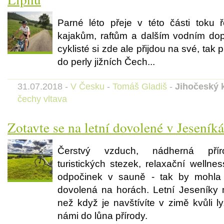
Parné léto přeje v této části toku 
kajakům, raftům a dalším vodním dop
cyklisté si zde ale přijdou na své, tak
do perly jižních Čech...
31.07.2018 -
V Česku
-
Tomáš Gladiš
-
Jihočeský k
čechy
vltava
Zotavte se na letní dovolené v Jeseník
Čerstvý vzduch, nádherná přír
turistických stezek, relaxační wellne
odpočinek v sauně - tak by mohla 
dovolená na horách. Letní Jeseníky m
než když je navštívíte v zimě kvůli l
námi do lůna přírody.