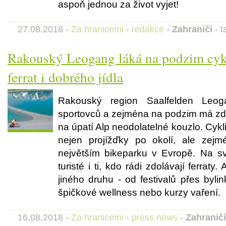
aspoň jednou za život vyjet!
27.08.2018 -
Za hranicemi
-
redakce
-
Zahraničí
- t
Rakouský Leogang láká na podzim cykl
ferrat i dobrého jídla
Rakouský region Saalfelden Leo
sportovců a zejména na podzim má zde
na úpatí Alp neodolatelné kouzlo. Cykl
nejen projížďky po okolí, ale zejm
největším bikeparku v Evropě. Na své
turisté i ti, kdo rádi zdolávají ferraty
jiného druhu - od festivalů přes byl
špičkové wellness nebo kurzy vaření.
16.08.2018 -
Za hranicemi
-
press news
-
Zahraničí