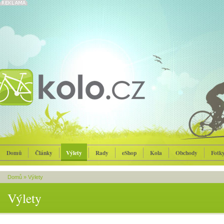
Domů
Články
Výlety
Rady
eShop
Kola
Obchody
Fotk
Domů
»
Výlety
Výlety