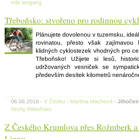
mtb
leogang
Třeboňsko: stvořeno pro rodinnou cykl
Plánujete dovolenou v tuzemsku, ideá
rovinatou, přesto však zajímavou k
klidných cyklostezek vhodných pro ce
Třeboňsko! Užijete si lesů, histor
udržovaných vesniček se sympatic
především desítek kilometrů nenáročné 
06.08.2018 -
V Česku
-
Martina Machová
-
Jihočes
čechy
třeboňsko
Z Českého Krumlova přes Rožmberk a 
Lipnu