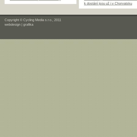
k dostání jsou už i v Chorvatsku
Copyright © Cycling Media s.r.o., 2011
webdesign
|
grafika