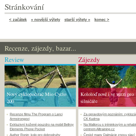
Stránkování
< začátek
« novější výlety
starší výlety »
konec >
Recenze, zájezdy, bazar...
Review
Zájezdy
Nový cyklopočítač Mio Cyclo
Kololoď nově i ve verzi pro
200
silničáře
Recenze filmu The Program o Lanci
Za opravdovým poznáním: cyklozá
Armstrongovi
CK Kudrna
Exkluzivní kožené pouzdro na mobil Bellroy
Na Mallorcu s tréninkovým a rehabi
Elements Phone Pocket
centrem Alltraining.cz
Author Ronin: kolo pro dobrodruhy
České mapy Dalmácie znovu slaví