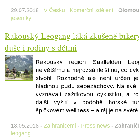
29.07.2018 -
V Česku
-
Komerční sdělení
-
Olomou
jeseníky
Rakouský Leogang láká zkušené bikery
duše i rodiny s dětmi
Rakouský region Saalfelden Le
největšímu a nejrozsáhlejšímu, co cyk
stvořil. Rozhodně ale není určen j
hladinou pudu sebezáchovy. Na své si 
vyznávají zážitkovou cyklistiku, a ro
další vyžití v podobě horské tur
špičkovém wellness – a ráj je na světě
18.05.2018 -
Za hranicemi
-
Press news
-
Zahranič
leogang