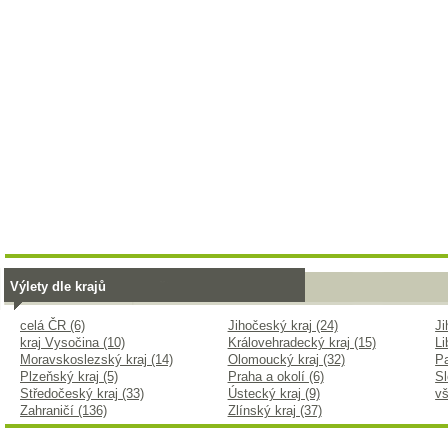
Výlety dle krajů
celá ČR (6)
Jihočeský kraj (24)
Ji
kraj Vysočina (10)
Královehradecký kraj (15)
Li
Moravskoslezský kraj (14)
Olomoucký kraj (32)
Pa
Plzeňský kraj (5)
Praha a okolí (6)
Sl
Středočeský kraj (33)
Ústecký kraj (9)
vš
Zahraničí (136)
Zlínský kraj (37)