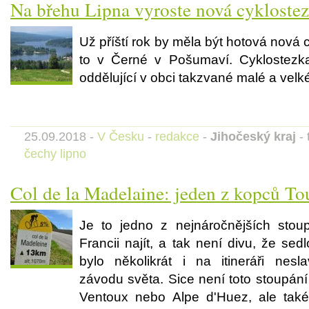
Na břehu Lipna vyroste nová cykloste
Už příští rok by měla být hotová nová 
to v Černé v Pošumaví. Cyklostezk
oddělující v obci takzvané malé a velk
25.09.2018 -
V Česku
-
redakce
-
Jihočeský kraj
- 
čechy
lipno
Col de la Madelaine: jeden z kopců To
Je to jedno z nejnáročnějších stou
Francii najít, a tak není divu, že se
bylo několikrát i na itineráři nesla
závodu světa. Sice není toto stoupání
Ventoux nebo Alpe d'Huez, ale také 