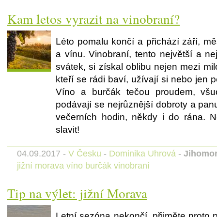
Kam letos vyrazit na vinobraní?
Léto pomalu končí a přichází září, m
a vínu. Vinobraní, tento největší a n
svátek, si získal oblibu nejen mezi milo
kteří se rádi baví, užívají si nebo jen
Víno a burčák tečou proudem, všud
podávají se nejrůznější dobroty a pan
večerních hodin, někdy i do rána. N
slavit!
04.09.2017 -
V Česku
-
Dominika Uhrová
-
Jihomor
jižní morava
víno
burčák
vinobraní
Tip na výlet: jižní Morava
Letní sezóna nekončí, přijměte proto 