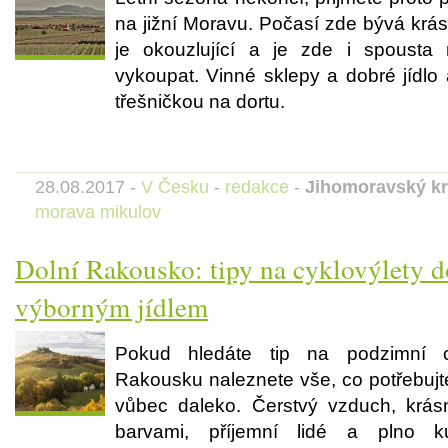
na jižní Moravu. Počasí zde bývá krás
je okouzlující a je zde i spousta
vykoupat. Vinné sklepy a dobré jídlo 
třešničkou na dortu.
28.08.2017 -
V Česku
-
redakce
-
Jihomoravský kr
morava
mikulov
Dolní Rakousko: tipy na cyklovýlety 
výborným jídlem
Pokud hledáte tip na podzimní 
Rakousku naleznete vše, co potřebujte
vůbec daleko. Čerstvý vzduch, krásn
barvami, příjemní lidé a plno kul