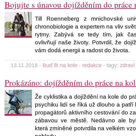
Bojujte s únavou dojížděním do práce 
Till Roenneberg z mnichovské univ
chronobiologie a expertem na vliv světl
rytmy. Zabývá se tedy tím, jak ča
ovlivňují naše životy. Potvrdil, že doj
vám dodá energii a radost do života.
13.11.2018 -
Buď fit na kole
-
redakce
- tagy:
zdraví
Prokázáno: dojížděním do práce na kole
Že cyklistika a dojíždění na kole do pr
psychiku lidí se říká už dlouho a pat
propagátorů aktivního cestování do za
zábavou ve městě. Nedávno ale byl
která zmíněné potvrdila na velkém vzo