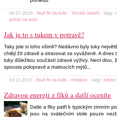
pohledu.
06.07.2018 -
Buď fit na kole
-
Tomáš Gladiš
- tagy:
práce na kole
Jak je to s tukem v potravě?
Taky jste si toho všimli? Nedávno byly tuky největší
chtějí žít zdravě a stravovat se vyváženě. A dnes tité
tuky důležitou součástí zdravé výživy. Není divu, 
spousta polopravd a matoucích mýtů...
13.11.2017 -
Buď fit na kole
-
redakce
- tagy:
zdraví
Zdravou energii z fíků a datlí oceníte
Datle a fíky patří k typickým zimním 
jsou na svátečním stole pouze nez