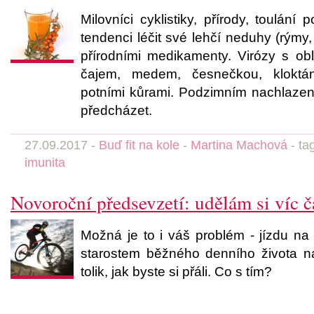
Milovníci cyklistiky, přírody, toulání 
tendenci léčit své lehčí neduhy (rýmy,
přírodními medikamenty. Virózy s ob
čajem, medem, česnečkou, klokt
potními kůrami. Podzimním nachlazen
předcházet.
27.09.2017 -
Buď fit na kole
-
Martina Machová
- ta
imunita
Novoroční předsevzetí: udělám si víc č
Možná je to i váš problém - jízdu na k
starostem běžného denního života na
tolik, jak byste si přáli. Co s tím?