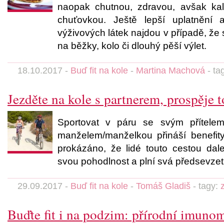
naopak chutnou, zdravou, avšak kal
chuťovkou. Ještě lepší uplatnění
výživových látek najdou v případě, že s
na běžky, kolo či dlouhý pěší výlet.
18.10.2017 -
Buď fit na kole
-
Martina Machová
- ta
Jezděte na kole s partnerem, prospěje 
Sportovat v páru se svým přítelem
manželem/manželkou přináší benefit
prokázáno, že lidé touto cestou dal
svou pohodlnost a plní svá předsevzetí
29.09.2017 -
Buď fit na kole
-
Tomáš Gladiš
- tagy:
Buďte fit i na podzim: přírodní imuno