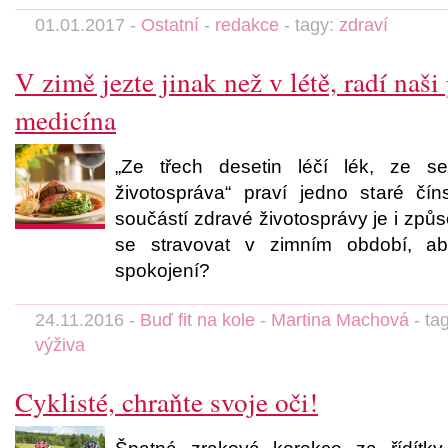
01.01.2017 -
Ostatní
-
redakce
- tagy:
zdraví
V zimě jezte jinak než v létě, radí naši
medicína
„Ze třech desetin léčí lék, ze s
životospráva“ praví jedno staré čín
součástí zdravé životosprávy je i způso
se stravovat v zimním období, ab
spokojení?
24.11.2016 -
Buď fit na kole
-
Martina Machová
- ta
výživa
Cyklisté, chraňte svoje oči!