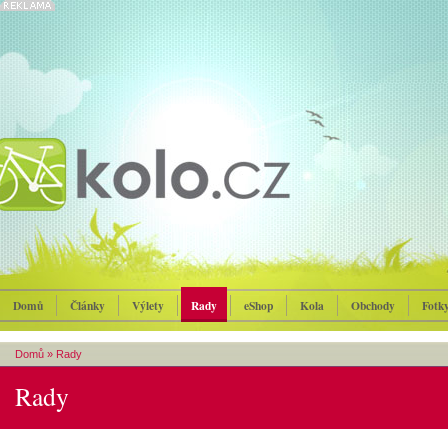
Domů
Články
Výlety
Rady
eShop
Kola
Obchody
Fotk
Domů
»
Rady
Rady