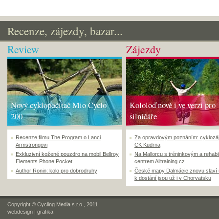
Recenze, zájezdy, bazar...
Review
Zájezdy
Nový cyklopočítač Mio Cyclo
Kololoď nově i ve verzi pro
200
silničáře
Recenze filmu The Program o Lanci
Za opravdovým poznáním: cyklozá
Armstrongovi
CK Kudrna
Exkluzivní kožené pouzdro na mobil Bellroy
Na Mallorcu s tréninkovým a rehabi
Elements Phone Pocket
centrem Alltraining.cz
Author Ronin: kolo pro dobrodruhy
České mapy Dalmácie znovu slaví
k dostání jsou už i v Chorvatsku
Copyright © Cycling Media s.r.o., 2011
webdesign
|
grafika