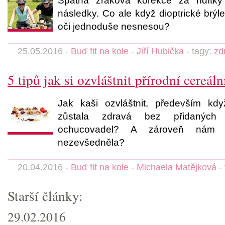
Špatná zraková korekce za řídítky
následky. Co ale když dioptrické brýle
oči jednoduše nesnesou?
25.05.2016 -
Buď fit na kole
-
Jiří Hubička
- tagy:
zd
5 tipů jak si ozvláštnit přírodní cereáln
Jak kaši ozvláštnit, především kd
zůstala zdravá bez přidaných
ochucovadel? A zároveň nám 
nezevšedněla?
20.04.2016 -
Buď fit na kole
-
Michaela Matějková
-
Starší články:
29.02.2016